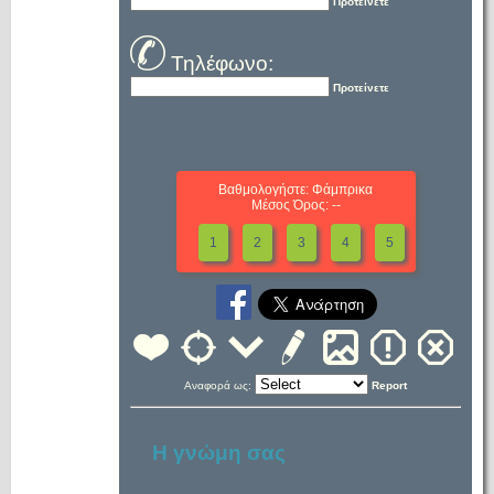
Προτείνετε
Τηλέφωνο:
Προτείνετε
Βαθμολογήστε: Φάμπρικα
Μέσος Όρος: --
1
2
3
4
5
Αναφορά ως:
Report
Η γνώμη σας