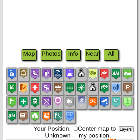
Map
Photos
Info
Near
All
Your Position:
Center map to
Unknown
my position.