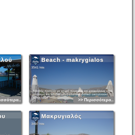
αλού
Beach - makrygialos
3541 hits
Αβαθής παραλία με χρυσή αμμουδιά και καταγάλανα νερά,
απάνεμη και οργανωμένη αποτελεί ιδανικό οικογενειακό
προορισμό
ισσότερα...
>> Περισσότερα...
ου
Μακρυγιαλός
3497 hits