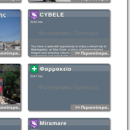
ης
CYBELE
3330 hits
Φωτογραφίες Προσεχώς
You have a splendid opportunity to enjoy a dream trip to
Makrisgialos, at Sitia Crete, a place of unprecedented
ισσότερα...
>> Περισσότερα...
images and amazing colours that will give you unique
excitements and remarkable experiences. The Cybele
complex (70m far from the beautiful beach of
Kalamoukanias) has twelve luxurious suites and apartments,
which were designed and built with great care and real
Φαρμακείο
taste, paying attention to every little detail. (русский язык)
3247 hits
It is about 2 quad units of 75 square meters eight, eight
double rooms of 45 square meters and two 30 squire
Φωτογραφίες Προσεχώς
meters.
ισσότερα...
>> Περισσότερα...
Miramare