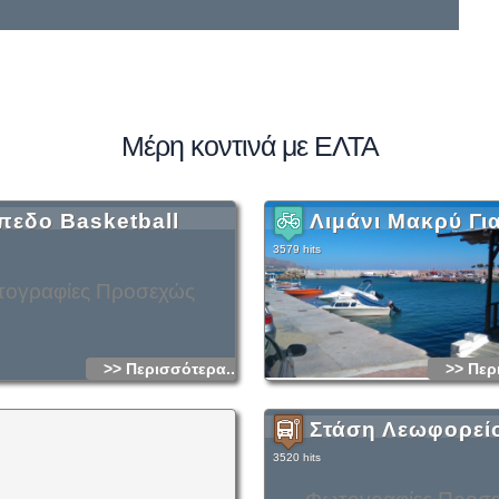
Μέρη κοντινά με ΕΛΤΑ
πεδο Basketball
Λιμάνι Μακρύ Γι
3579 hits
ογραφίες Προσεχώς
>> Περισσότερα...
>> Περ
Στάση Λεωφορεί
3520 hits