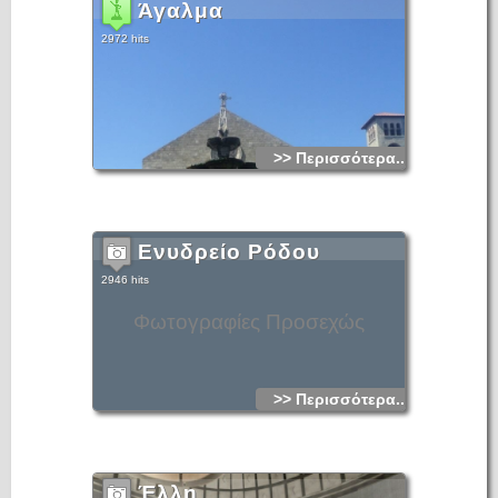
Άγαλμα
2972 hits
>> Περισσότερα...
Ενυδρείο Ρόδου
2946 hits
Φωτογραφίες Προσεχώς
>> Περισσότερα...
Έλλη