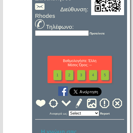
Διεύθυνση:
Rhodes
Τηλέφωνο:
Προτείνετε
Βαθμολογήστε: Έλλη
Μέσος Όρος: --
1
2
3
4
5
Αναφορά ως:
Report
Η γνώμη σας