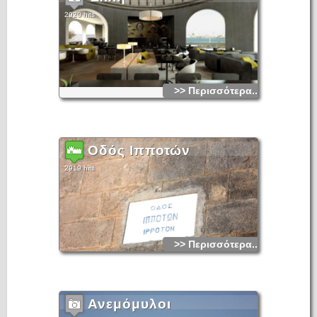
2920 hits
>> Περισσότερα...
Οδός Ιπποτών
2919 hits
>> Περισσότερα...
Ανεμόμυλοι