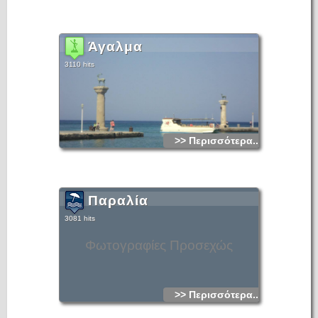
Άγαλμα
3110 hits
>> Περισσότερα...
Παραλία
3081 hits
Φωτογραφίες Προσεχώς
>> Περισσότερα...