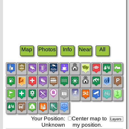
Map
Photos
Info
Near
All
Your Position:
Center map to
Unknown
my position.