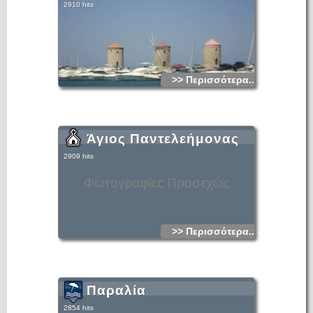
2910 hits
>> Περισσότερα...
Άγιος Παντελεήμονας
2909 hits
Φωτογραφίες Προσεχώς
>> Περισσότερα...
Παραλία
2854 hits