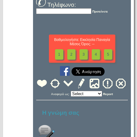
Τηλέφωνο:
Προτείνετε
Βαθμολογήστε: Εκκλησία Παναγία
Μέσος Όρος: --
1
2
3
4
5
Αναφορά ως:
Report
Η γνώμη σας