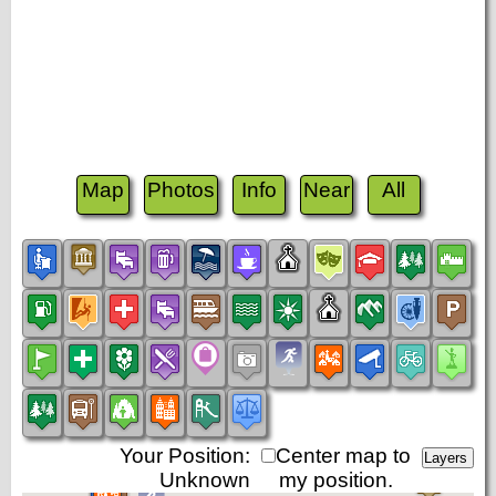
Map
Photos
Info
Near
All
Your Position:
Center map to
Unknown
my position.