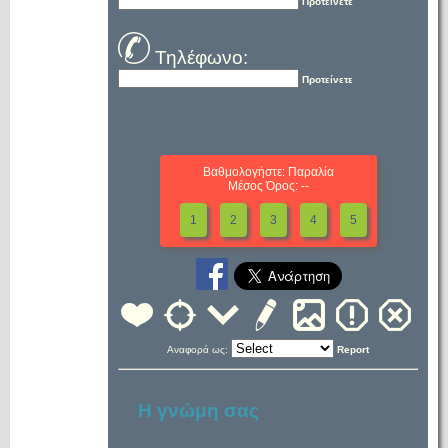
Προτείνετε
Τηλέφωνο:
Προτείνετε
Βαθμολογήστε: Παραλία
Μέσος Όρος: --
1
2
3
4
5
Αναφορά ως:
Report
Η γνώμη σας