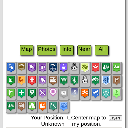
Map
Photos
Info
Near
All
Your Position:
Center map to
Unknown
my position.