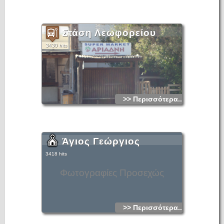
Στάση Λεωφορείου
3430 hits
>> Περισσότερα...
Άγιος Γεώργιος
3418 hits
Φωτογραφίες Προσεχώς
>> Περισσότερα...