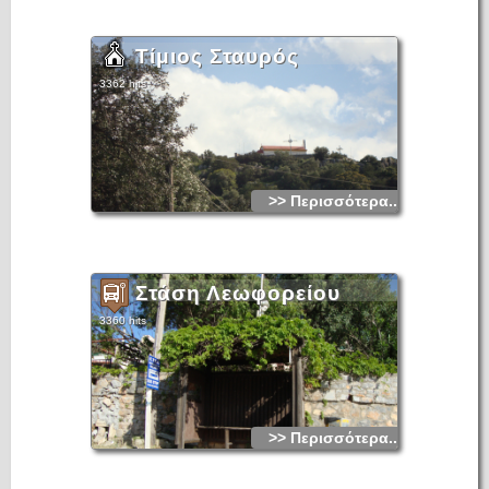
Τίμιος Σταυρός
3362 hits
>> Περισσότερα...
Στάση Λεωφορείου
3360 hits
>> Περισσότερα...