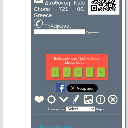
Διεύθυνση: Kalo
Chorio 721 00,
Greece
Τηλέφωνο:
Προτείνετε
Βαθμολογήστε: Παιδική Χαρά
Μέσος Όρος: --
1
2
3
4
5
Αναφορά ως:
Report
Η γνώμη σας