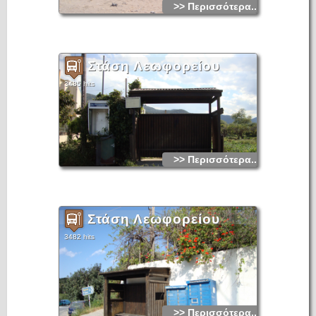
>> Περισσότερα...
ο ναός του Βάκχου (Διονύσου) και ο μετέπειτα του Αγ.
Σεργίου, Στα Βενετικά χρόνια ολόκληρη η κοιλάδα
ξεχερσώθηκε και ήταν έρημη ως τα 1450-1500 μ.X.
Αργότερα φυτεύτηκαν πολλά ελαιόδεντρα και η περιοχή
γέμισε με νερόμυλους. Από τα 1680-1720 φαίνεται να
κατοικείται ο νέος οικισμός «Αρνικού».
Στάση Λεωφορείου
3485 hits
>> Περισσότερα...
Στάση Λεωφορείου
3482 hits
>> Περισσότερα...