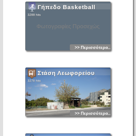
Γήπεδο Basketball
3288 hits
Φωτογραφίες Προσεχώς
>> Περισσότερα...
Στάση Λεωφορείου
3276 hits
>> Περισσότερα...