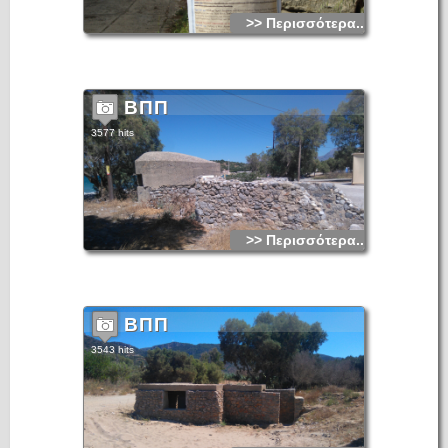
Το Καλό Χωριό έχει σήμερα 1125 κατοίκους. Τα ξενοδοχεία
και τα πάμπολλα ενοικιαζόμενα διαμερίσματα φιλοξενούν
>> Περισσότερα...
κάθε χρόνο χιλιάδες επισκέπτες.
Το χωριό δεν αναφέρεται σε απογραφές που έγιναν κατά τη
διάρκεια της Ενετοκρατίας. Το συναντούμε για πρώτη φορά
(σαν Κalo Khrio) στην απογραφή που έκαναν οι Αιγύπτιοι τη
ΒΠΠ
διάρκεια της δικής τους κατοχής στην Κρήτη (τα έτη 1830
έως 1840). Στην απογραφή αυτή, του 1834, το Καλό Χωριό
είχε 10 χριστιανικές οικογένειες και 4 μωαμεθανικές. Το 1881
3577 hits
ανήκε στο Δήμο Κριτσάς με 329 κατοίκους όπως και το
1900 με 575 κατοίκους. Το 1920 είναι έδρα αγροτικού Δήμου
(αναγράφεται ως Καλό Χωρίον) με 677 κατοίκους, το 1928
(ως Καλό Χωριό) είναι έδρα κοινότητας με 523 κατοίκους, το
1940 (πάλι ως Καλόν Χωρίον) με 659 κατοίκους και το 1951
φτάνει τους 721 κατοίκους. Από τότε αρχίζει σταδιακά μια
φθίνουσα πορεία καθώς το ανθρώπινο δυναμικό του
απορροφάται από τον ταχύτατα αναπτυσσόμενο Άγιο
Νικόλαο. Έτσι το 1961 μένει με 704, το 1971 με 554, το
>> Περισσότερα...
1981 με 612 και τέλος το 1991 με 548 μόνο κατοίκους
(σύνολο κοινότητας 1066 κάτοικοι). Το Καλό Χωριό
αναγνωρίστηκε σαν αυτοκέφαλη Κοινότητα το 1925 και στην
τελευταία απογραφή του 1991 την αποτελούσαν οι οικισμοί:
Καλό Χωριό, Ίστρον, Πύργος, και Φορτί.
Δεν υπάρχουν πολύ παλιές αναφορές του τοπωνυμίου. Μόνο
ο Ν. Σταυράκης γράφει το 1890, ότι «το χωρίον τούτο
ΒΠΠ
εκαλείτο μέχρι προ ολίγων δεκαετηρίδων Ίστρωνας ή
Νίστρωνας...». Σε αχρονολόγητο έγγραφο του τουρκικού
Ιεροδικείου της περιόδου 1672-94, αναφέρεται ως «Κακό
3543 hits
Χωρίο». Το σημερινό όνομα του δόθηκε κατ' ευφημισμό,
γιατί ολόκληρη η περιοχή υπέφερε από ελώδεις πυρετούς.
Η Αμερικανίδα αρχαιολόγος Έντιθ Χώλ στα 1910-1912
έκαμε ανασκαφές στο λόφο του Βροκάστρου και ανακάλυψε
άγνωστης ονομασίας μικρό αλλά σημαντικό μεσομινωϊκό
οικισμό. Ένας αρχαιοελληνικός ναός φαίνεται σε ερείπια
κοντά στον οικισμό του Πύργου (στου Μαρμάρο) που ίσως
μια ανασακφή να μας δώσει στοιχεία της ιστορίας του
ευρύτερου χώρου. Όπως ιστορικοί αναφέρουν, ίσως να είναι