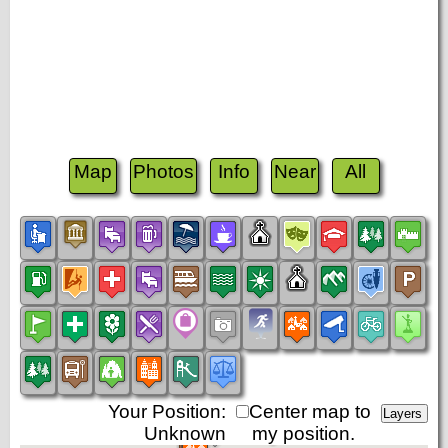
Map
Photos
Info
Near
All
Your Position:
Center map to
Unknown
my position.