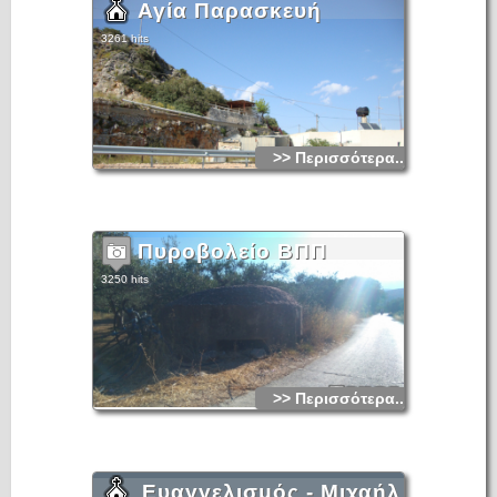
Αγία Παρασκευή
3261 hits
>> Περισσότερα...
Πυροβολείο ΒΠΠ
3250 hits
>> Περισσότερα...
Ευαγγελισμός - Μιχαήλ