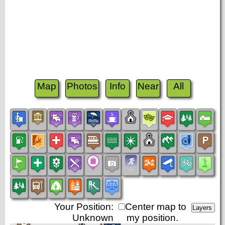
Map
Photos
Info
Near
All
Your Position:
Center map to
Unknown
my position.