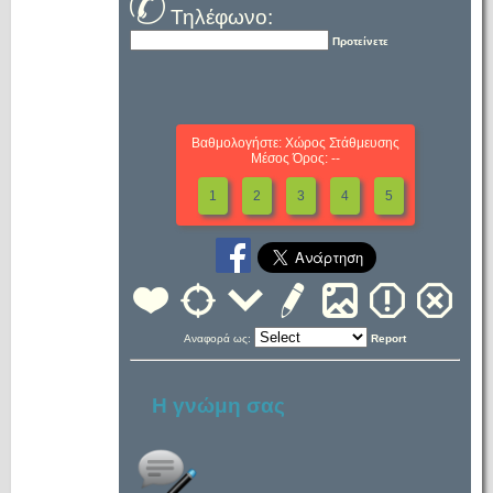
Τηλέφωνο:
Προτείνετε
Βαθμολογήστε: Χώρος Στάθμευσης
Μέσος Όρος: --
1
2
3
4
5
Αναφορά ως:
Report
Η γνώμη σας