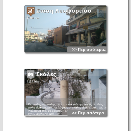
Στάση Λεωφορείου
4186 hits
>> Περισσότερα...
Σκάλες
4114 hits
Οι σκάλες της πόλης είναι αρκετά ενδιαφέρουσες. Καθώς η
πόλη είναι κτισμένη σε λόφους οι σκάλες είναι χαρακτηριστικό
γνώρισμα της, με αρκετους αρχιτέκτονες της περιοχής να
>> Περισσότερα...
έχουν σχεδιάσει από μια.