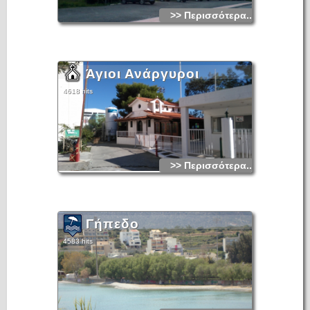
>> Περισσότερα...
Άγιοι Ανάργυροι
4618 hits
>> Περισσότερα...
Γήπεδο
4583 hits