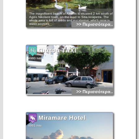
The magnificent beach of Almiros is situated 2 km south of
Agios Nikolaos town, on the road to Sitia-Ierapetra. The
whole area is full of reeds and eucalyptus, which grow in
>> Περισσότερα...
water sources.
There you can enjoy swimming and the rich flora and fauna
of the region. Almiros is one of the most important wetlands
in Greece.
Πιάτσα TAXI
4980 hits
>> Περισσότερα...
Miramare Hotel
4961 hits