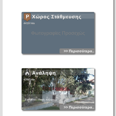
Χώρος Στάθμευσης
4419 hits
Φωτογραφίες Προσεχώς
>> Περισσότερα...
Ανάληψη
4392 hits
Εκκλησία - Πηγές Αλμυρού
>> Περισσότερα...