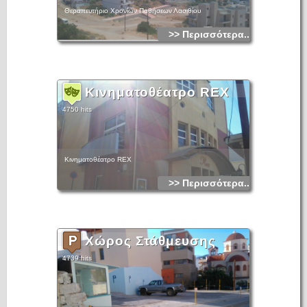
Θεραπευτήριο Χρονίων Παθήσεων Λασιθίου
>> Περισσότερα...
Κινηματοθέατρο REX
4750 hits
Κινηματοθέατρο REX
>> Περισσότερα...
Χώρος Στάθμευσης
4739 hits