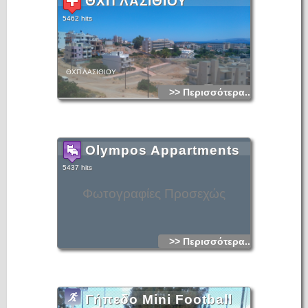
ΘΧΠ ΛΑΣΙΘΙΟΥ
5462 hits
ΘΧΠ ΛΑΣΙΘΙΟΥ
>> Περισσότερα...
Olympos Appartments
5437 hits
Φωτογραφίες Προσεχώς
>> Περισσότερα...
Γήπεδο Mini Football