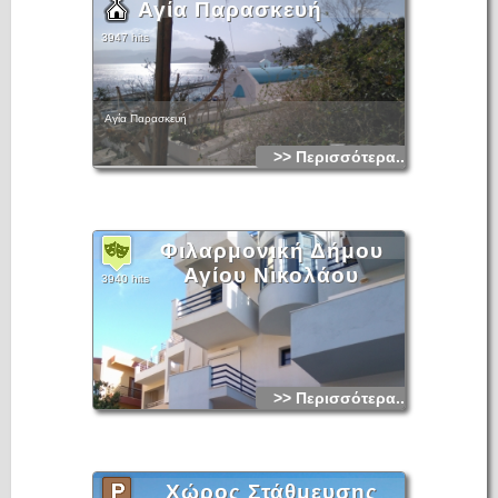
Αγία Παρασκευή
3947 hits
Αγία Παρασκευή
>> Περισσότερα...
Φιλαρμονική Δήμου
Αγίου Νικολάου
3940 hits
>> Περισσότερα...
Χώρος Στάθμευσης