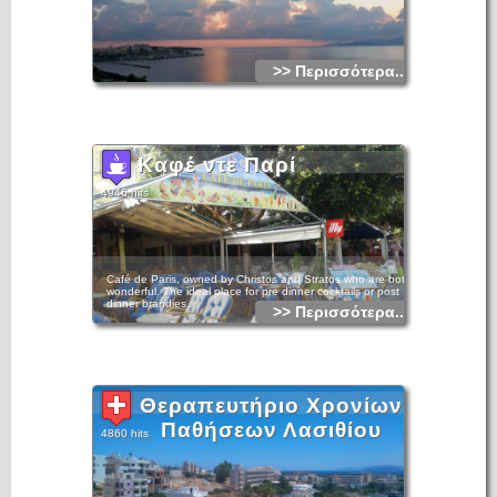
>> Περισσότερα...
Καφέ ντε Παρί
4946 hits
Café de Paris, owned by Christos and Stratos who are both
wonderful. The ideal place for pre dinner cocktails or post
dinner brandies.
>> Περισσότερα...
Θεραπευτήριο Χρονίων
Παθήσεων Λασιθίου
4860 hits