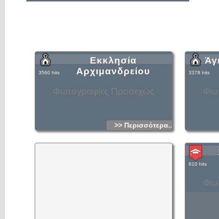
Εκκλησία
Άγ
Αρχιμανδρείου
3560 hits
3378 hits
Φωτογραφίες Προσεχώς
Φωτ
>> Περισσότερα...
610 hits
Φωτ