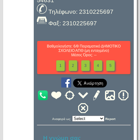
54631
Τηλέφωνο: 2310225697
Φαξ: 2310225697
Βαθμολογήστε: 6/θ Πειραματικό ΔΗΜΟΤΙΚΟ
ΣΧΟΛΕΙΟ ΑΠΘ (μη ενταγμένο)
Μέσος Όρος: --
1
2
3
4
5
Αναφορά ως:
Report
Η γνώμη σας