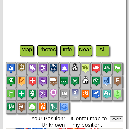
Map
Photos
Info
Near
All
Your Position:
Center map to
Unknown
my position.