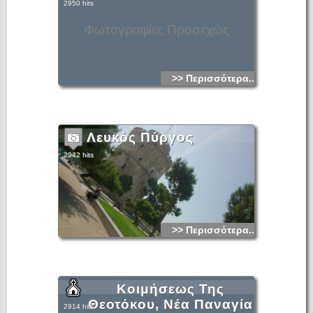
2950 hits
Φωτογραφίες Προσεχώς
>> Περισσότερα...
Λευκός Πύργος
2942 hits
>> Περισσότερα...
Κοιμήσεως Της
Θεοτόκου, Νέα Παναγία
2914 hits