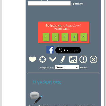
Προτείνετε
Βαθμολογήστε: Αμμουλιανή
Μέσος Όρος: --
1
2
3
4
5
Αναφορά ως:
Report
Η γνώμη σας