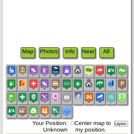
Map
Photos
Info
Near
All
Your Position:
Center map to
Unknown
my position.