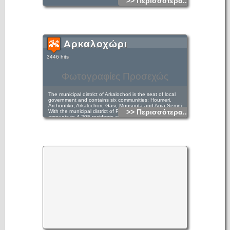
>> Περισσότερα...
Αρκαλοχώρι
3446 hits
Φωτογραφίες Προσεχώς
The municipal district of Arkalochori is the seat of local
government and contains six communities; Houmeri,
Archontiko, Arkalochori, Gasi, Mousouta and Agia Semni.
>> Περισσότερα...
With the municipal district of Patsidero, the population
amounts to 4.205 residents and it is the only district that
presents augmentative demographic change in the decade
1991-2001. The population has increased by 400 residents
(11.3%). In Houmeri, the first village that the visitor meets
when arriving from Heraklio, we can find a marvelous place
to rest by the fountain, the natural source of the village,
found precisely under the "Houmeriani Kefala". The water
that runs down from the heart of the mountain is healthy
and pure. Continuing a little further north on the dirt road, at
a distance of roughly 100 metres to the left, one can see
the cave that on many occasions provided a sanctuary for
villagers during difficult moments of Ottoman and German
occupation.
The best spot in Old Hersonissos is definitely the round
village square, surrounded by little tavernas and with a
fountain in the middle. The square on summer evenings it is
full of life. Locals and tourists fill the tavernas to try tasty
Cretan dishes, drink the local wine and have fun with their
friends. In recent years the tavern owners have organised a
Cretan evening once a week, usually on Mondays, with live