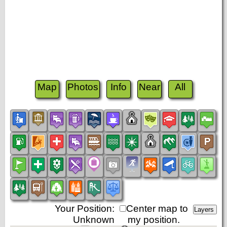
Map
Photos
Info
Near
All
Your Position:
Center map to
Unknown
my position.