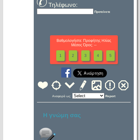
Τηλέφωνο:
Προτείνετε
Βαθμολογήστε: Προφήτης Ηλίας
Μέσος Όρος: --
1
2
3
4
5
Αναφορά ως:
Report
Η γνώμη σας