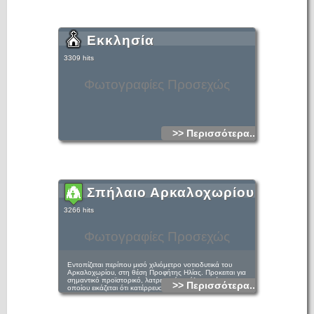
Εκκλησία
3309 hits
Φωτογραφίες Προσεχώς
>> Περισσότερα...
Σπήλαιο Αρκαλοχωρίου
3266 hits
Φωτογραφίες Προσεχώς
Εντοπίζεται περίπου μισό χιλιόμετρο νοτιοδυτικά του
Αρκαλοχωρίου, στη θέση Προφήτης Ηλίας. Προκειται για
σημαντικό προϊστορικό, λατρευτικό σπήλαιο, μέρος του
>> Περισσότερα...
οποίου εικάζεται ότι κατέρρευσε γύρω στο 1500 π.Χ., είτε
λόγω του σεισμού που ακολουθησε την έκρηξη του
ηφαιστείου της Θήρας, είτε λόγω φυσικής διάβρωσης του
βράχου. Σήμερα, περιήγηση στο εσωτερικό του, λόγω της