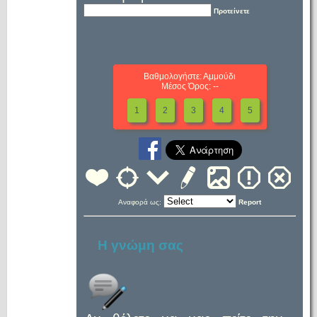
Προτείνετε
Βαθμολογήστε: Αμμούδι
Μέσος Όρος: --
1
2
3
4
5
Αναφορά ως:
Report
Η γνώμη σας