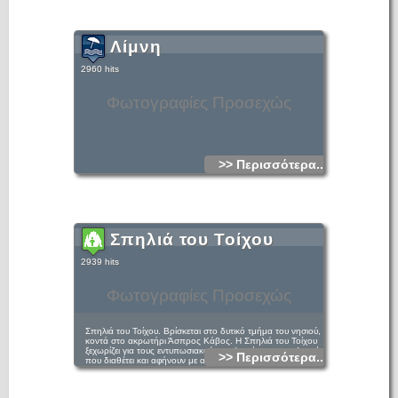
Λίμνη
2960 hits
Φωτογραφίες Προσεχώς
>> Περισσότερα...
Σπηλιά του Τοίχου
2939 hits
Φωτογραφίες Προσεχώς
Σπηλιά του Τοίχου. Βρίσκεται στο δυτικό τμήμα του νησιού,
κοντά στο ακρωτήρι Άσπρος Κάβος. Η Σπηλιά του Τοίχου
ξεχωρίζει για τους εντυπωσιακούς σταλακτίτες και σταλαγμίτες
>> Περισσότερα...
που διαθέτει και αφήνουν με ανοιχτό το στόμα τους
επισκέπτες. Αξίζει να βουτήξετε στα γαλανά νερά της σπηλιάς
και να απολαύσετε ένα πολύ ιδιαίτερο μπάνιο.
Μπορείτε να πάτε με βάρκα που ξεκινάει από το λιμάνι του