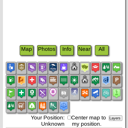
Map
Photos
Info
Near
All
Your Position:
Center map to
Unknown
my position.