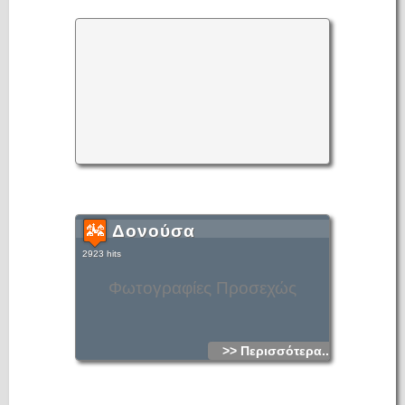
Σταυρού.
Δονούσα
2923 hits
Φωτογραφίες Προσεχώς
>> Περισσότερα...