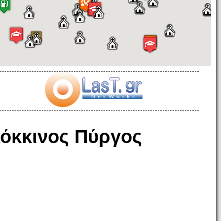
όκκινος Πύργος