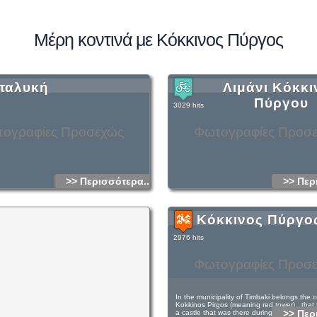
Μέρη κοντινά με Κόκκινος Πύργος
ταλυκή
Λιμάνι Κόκκι
Πύργου
3029 hits
ογραφίες Προσεχώς
Φωτογραφίες Προσ
>> Περισσότερα...
>> Περ
Κόκκινος Πύργο
2976 hits
Φωτογραφίες Προσ
In the municipality of Timbaki belongs the 
Kokkinos Pirgos (meaning red tower) , that 
>> Περ
a castle that was there during the Middle Ag