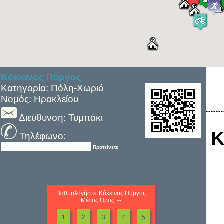
Κόκκινος Πύργος
Κατηγορία: Πόλη-Χωριό
Νομός: Ηρακλείου
Διεύθυνση: Τυμπάκι
Κ
Τηλέφωνο:
Προτείνετε
Βαθμολογήστε: Κόκκινος Πύργος
Μέσος Όρος: --
1
2
3
4
5