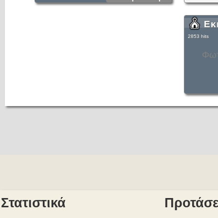
Εκ
2853 hits
Φωτ
Στατιστικά
Προτάσε