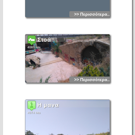
>> Περισσότερα...
Στοά
4083 hits
>> Περισσότερα...
Η μανα
4074 hits