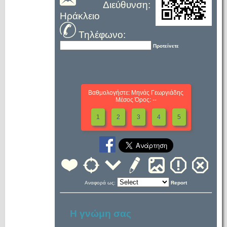
Διεύθυνση:
Ηράκλειο
Τηλέφωνο:
Προτείνετε
Βαθμολογήστε: Μηνάς Γεωργιάδης
Μέσος Όρος: --
1
2
3
4
5
Αναφορά ως:
Report
Η γνώμη σας