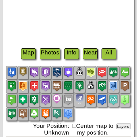
Map
Photos
Info
Near
All
Your Position:
Center map to
Unknown
my position.