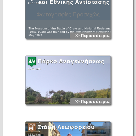
και Εθνικής Αντίστασης
4277 hits
Φωτογραφίες Προσεχώς
The Museum of the Battle of Crete and National Resistance
(1941-1945) was founded by the Municipality of Heraklion in
>> Περισσότερα...
May 1994.
Πάρκο Αναγεννήσεως
4243 hits
>> Περισσότερα...
Στάση Λεωφορείου
4231 hits