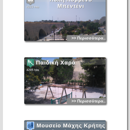
Μπεντένι
4323 hits
>> Περισσότερα...
Παιδική Χαρά
4295 hits
>> Περισσότερα...
Μουσείο Μάχης Κρήτης