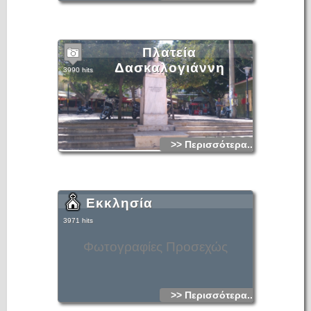
προς τις δύο χαμηλές πλατείες οδηγούσε θολοσκεπής
στρατιωτική πύλη. Κατά τον 16ο αιώνα αυξήθηκε με νέες
επιχωματώσεις ώστε να κατασκευαστεί επάνω σε αυτόν ο
τεράστιος επιπρομαχώνας Μαρτινένγκο. Επάνω εκεί
βρίσκεται σήμερα ο τάφος του συγγραφέα Νίκου Καζαντζάκη,
ενώ στον προμαχώνα λειτουργούν αθλητικές εγκαταστάσεις.
Πλατεία
Δασκαλογιάννη
3990 hits
>> Περισσότερα...
Εκκλησία
3971 hits
Φωτογραφίες Προσεχώς
>> Περισσότερα...