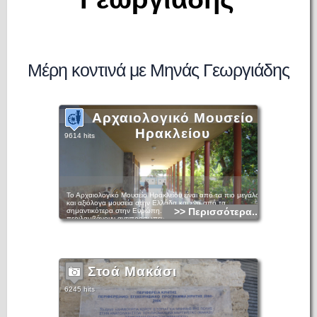
Μέρη κοντινά με Μηνάς Γεωργιάδης
Αρχαιολογικό Μουσείο
Ηρακλείου
9614 hits
Το Αρχαιολογικό Μουσείο Ηρακλείου είναι από τα πιο μεγάλα
και αξιόλογα μουσεία στην Ελλάδα και ένα από τα
>> Περισσότερα...
σημαντικότερα στην Ευρώπη. Τα εκθέματά του
περιλαμβάνουν αντιπροσωπευτικά δείγματα από όλες τις
περιόδους της κρητικής προϊστορίας και ιστορίας, που
καλύπτουν περίπου 5.500 χρόνια, από τη νεολιθική εποχή
μέχρι τους ρωμαϊκούς χρόνους. Κυρίαρχη θέση, όμως, στις
συλλογές του κατέχουν τα μοναδικά αριστουργήματα της
μινωικής τέχνης, την οποία μπορεί κανείς να θαυμάσει σε όλη
της την εξέλιξη. Η συλλογή με τις μινωικές αρχαιότητες είναι η
Στοά Μακάσι
σημαντικότερη στον κόσμο και το μουσείο δίκαια θεωρείται το
κατ' εξοχήν μουσείο του μινωικού πολιτισμού.
6245 hits
Το κτήριο, όπου στεγάζεται, βρίσκεται στο κέντρο της πόλης
και κατασκευάσθηκε μεταξύ των ετών 1937 και 1940, σε
σχέδια του αρχιτέκτονα Πάτροκλου Καραντινού. Στην ίδια