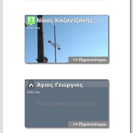
Ο ναός είναι αφιερωμένος στην Κοιμήσεως της Θεοτόκου και
την ημέρα εορτής του στις 15 Αυγούστου τιμάται ιδιαίτερα
από τους κατοίκους της πόλης και των γύρω περιοχών.
Νίκος Καζαντζάκης
4543 hits
>> Περισσότερα...
Άγιος Γεώργιος
4542 hits
Φωτογραφίες Προσεχώς
>> Περισσότερα...