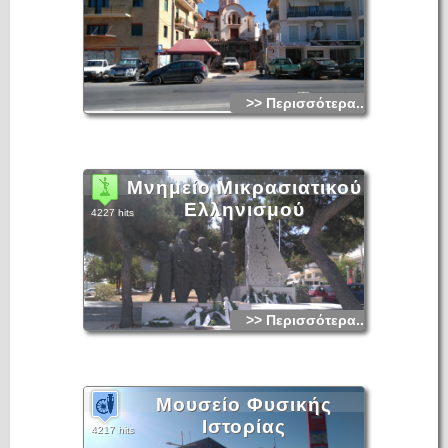
>> Περισσότερα...
Μνημείο Μικρασιατικού
Ελληνισμού
4227 hits
>> Περισσότερα...
Μουσείο Φυσικής
Ιστορίας
4217 hits