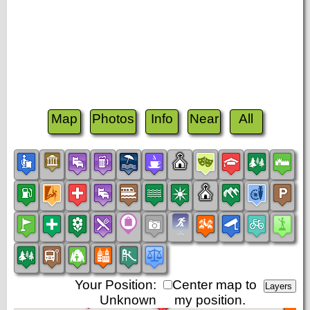
Map
Photos
Info
Near
All
Your Position:
Center map to
Unknown
my position.