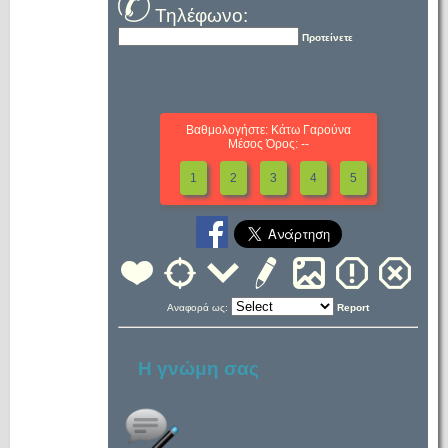
Τηλέφωνο:
Προτείνετε
Βαθμολογήστε: Κάτω Γαρούνα
Μέσος Όρος: --
1
2
3
4
5
Αναφορά ως:
Report
Η γνώμη σας