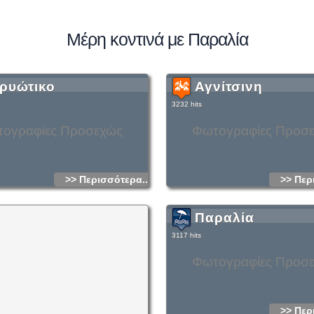
Μέρη κοντινά με Παραλία
ρυώτικο
Αγνίτσινη
3232 hits
ογραφίες Προσεχώς
Φωτογραφίες Προσ
>> Περισσότερα...
>> Περ
Παραλία
3117 hits
Φωτογραφίες Προσ
>> Περ