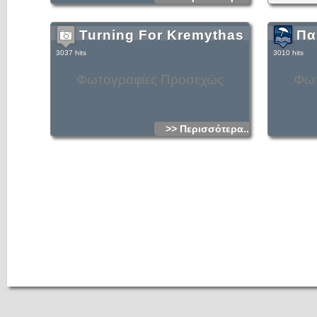
Turning For Kremythas
Πα
3037 hits
3010 hits
Φωτογραφίες Προσεχώς
Φωτ
>> Περισσότερα...