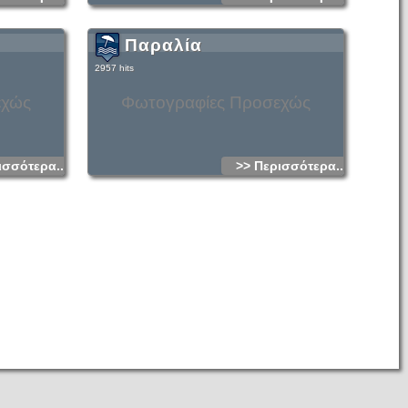
Παραλία
2957 hits
εχώς
Φωτογραφίες Προσεχώς
ισσότερα...
>> Περισσότερα...