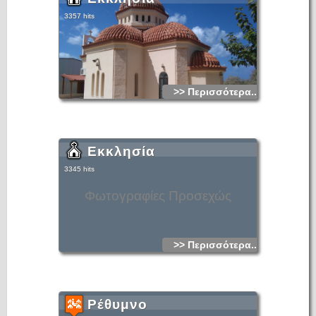
3357 hits
>> Περισσότερα...
Εκκλησία
3345 hits
Φωτογραφίες Προσεχώς
>> Περισσότερα...
Ρέθυμνο