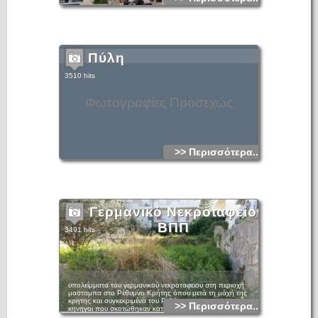
Πύλη
3510 hits
Φωτογραφίες Προσεχώς
>> Περισσότερα...
Γερμανικό Νεκροταφείο
ΒΠΠ
3491 hits
υπολείμματα του γερμανικού νεκροταφειου στη περιοχή
μασταμπα στο Ρέθυμνο Κρήτης όπου μετά τη μάχη της
κρητης και συγκεκριμένα του Ρεθύμνου ταφεισαν ορεινή
>> Περισσότερα...
κηνηγοι που σκοτώθηκαν κατά τη μάχη του Ρεθύμνου το
1941