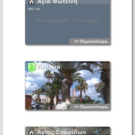
Αγία Φωτεινή
3881 hits
Φωτογραφίες Προσεχώς
>> Περισσότερα...
Άγαλμα
3876 hits
>> Περισσότερα...
Άγιος Σπυρίδων