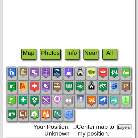
Map
Photos
Info
Near
All
Your Position:
Center map to
Unknown
my position.