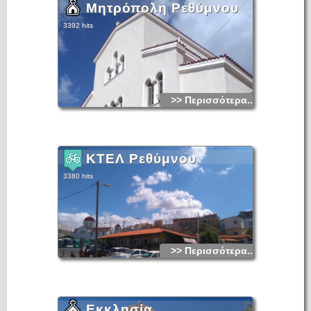
Μητρόπολη Ρεθύμνου
3392 hits
>> Περισσότερα...
ΚΤΕΛ Ρεθύμνου
3380 hits
>> Περισσότερα...
Εκκλησία