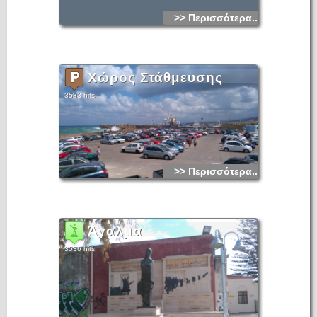
>> Περισσότερα...
Χώρος Στάθμευσης
3583 hits
>> Περισσότερα...
Άγαλμα
3536 hits