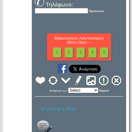
Τηλέφωνο:
Προτείνετε
Βαθμολογήστε: Αγία Αικατερινη
Μέσος Όρος: --
1
2
3
4
5
Αναφορά ως:
Report
Η γνώμη σας