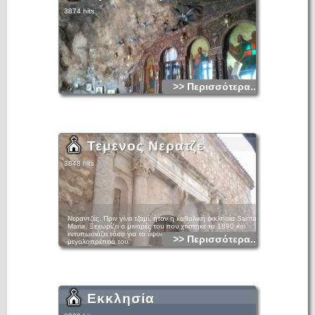
3874 hits
>> Περισσότερα...
Τεμενος Νερατζε
3848 hits
Νεραντζές. Πριν γίνει τζαμί, ήταν η καθολική εκκλησία Santa
Maria. Ξεχωρίζει ο μιναρές του που χτίστηκε το 1890 και
εντυπωσιάζει τόσο για το ύψος του, όσο και για τη
>> Περισσότερα...
μεγαλοπρέπειά του.
Εκκλησία