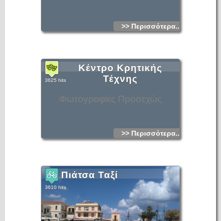
>> Περισσότερα...
Κέντρο Κρητικής
Τέχνης
3625 hits
Φωτογραφίες Προσεχώς
>> Περισσότερα...
Πιάτσα Ταξί
3610 hits