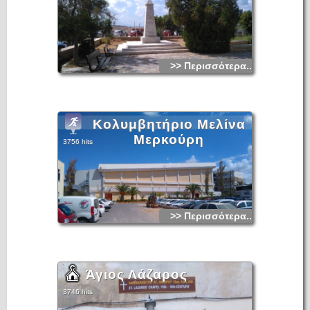
>> Περισσότερα...
Κολυμβητήριο Μελίνα
Μερκούρη
3756 hits
>> Περισσότερα...
Άγιος Λάζαρος
3746 hits