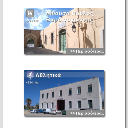
Αίθουσα Παύλος
Βαρδινογιάννης
4216 hits
>> Περισσότερα...
Αθλητικά
4134 hits
>> Περισσότερα...