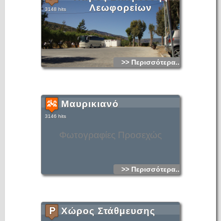
Λεωφορείων
3148 hits
>> Περισσότερα...
Μαυρικιανό
3146 hits
Φωτογραφίες Προσεχώς
>> Περισσότερα...
Χώρος Στάθμευσης