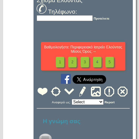
Σχίσμα Ελούντας
Τηλέφωνο:
Προτείνετε
Βαθμολογήστε: Περιφερειακό Ιατρείο Ελούντας
Μέσος Όρος: --
1
2
3
4
5
Αναφορά ως:
Report
Η γνώμη σας