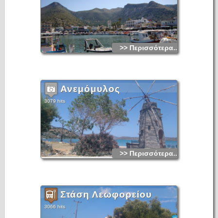
και των μονών του 1635 από το φεουδάρχη Μάρκο
Παπαδόπουλο, η οικογένεια του οποίου είχε περιουσία στην
Ελούντα και άλλες περιοχές της περιφέρειας της Φουρνής.
>> Περισσότερα...
Ανεμόμυλος
3079 hits
>> Περισσότερα...
Στάση Λεωφορείου
3066 hits