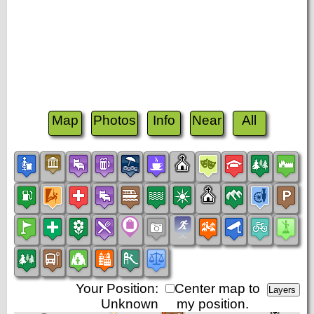
Map
Photos
Info
Near
All
Your Position:
Center map to
Unknown
my position.