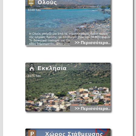
Ολούς
3248 hits
Η Ολούς υπήρξε μια από τις σημαντικότερες εκατό πόλεις
της αρχαίας Κρήτης, με πληθυσμό άνω των 30.000 ψυχών.
Το διοικητικό σύστημα της Ολούντος ήταν η ευνομία, ένα
>> Περισσότερα...
είδος δημοκρατίας. Στην Ολούντα λατρευόταν ο Ταλλαίος
Δίας, ο Απόλλωνας και η Βριτόμαρτις με ναό αφιερωμένο σ΄
αυτήν. Είχε δικά της νομίσματα. Ο Σβορώνος αναφέρει 11
διαφορετικούς τύπους. Στα περισσότερα παριστάνεται στη
μία πλευρά η Άρτεμις Βριτόμαρτις, και από την άλλη ο Ζευς
αετοφόρος, ή δελφίνι ή άστρο. Η ακμή της Ολούντας
συνεχίστηκε και κατά την πρώτη Βυζαντινή περίοδο. Το
Εκκλησία
μαρτυρούν η Βασιλική του Πόρου με το θαυμάσιο μωσαϊκό,
επισκέψιμο σήμερα και η Βασιλική της Κολοκύθας με τα
εξαίσια λευκά μάρμαρα.
3171 hits
>> Περισσότερα...
Χώρος Στάθμευσης