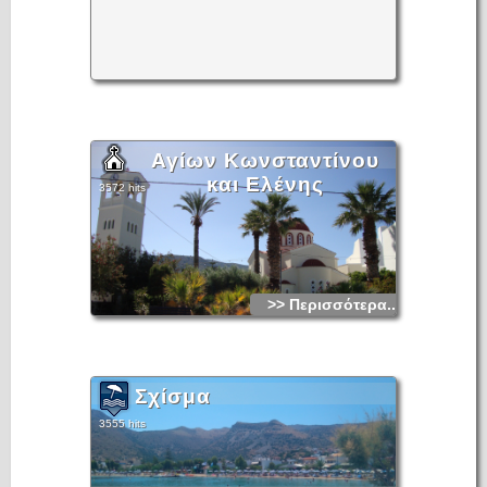
Αγίων Κωνσταντίνου
και Ελένης
3572 hits
>> Περισσότερα...
Σχίσμα
3555 hits