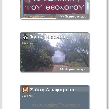
>> Περισσότερα...
Άγιος Νικόλαος
3141 hits
>> Περισσότερα...
Στάση Λεωφορείου
3106 hits
Φωτογραφίες Προσεχώς