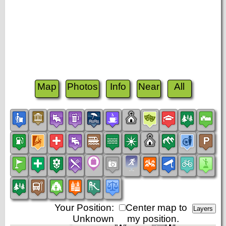
Map
Photos
Info
Near
All
Your Position:
Center map to
Unknown
my position.