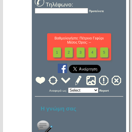
Τηλέφωνο:
Προτείνετε
Βαθμολογήστε: Πέτρινο Γεφύρι
Μέσος Όρος: --
1
2
3
4
5
Αναφορά ως:
Report
Η γνώμη σας