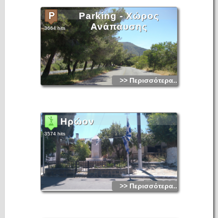
Parking - Χώρος
Ανάπαυσης
3664 hits
>> Περισσότερα...
Ηρώον
3574 hits
>> Περισσότερα...