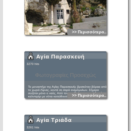
3323 hits
>> Περισσότερα...
Αγία Παρασκευή
3270 hits
Φωτογραφίες Προσεχώς
Το μοναστήρι της Αγίας Παρασκευής βρισκόταν βόρεια από
το χωριό Λίμνες, κοντά σε σειρά ανεμόμυλων. Σήμερα
σώζεται μόνο ο ναός. Από τον περίβολο του ναού ξεκινά
>> Περισσότερα...
καλντερίμι με νότια κατεύθυνση και σωζόμενο μήκος εκατό
πενήντα μέτρων, το οποίο χάνεται κάτω από το σύγχρονο
κεντρικό δρόμο. Ο ναός είναι μονόχωρος,
καμαροσκέπαστος και ελαφρώς βυθισμένος στη γη. Έχει
νότια είσοδο με ανακουφιστικό οξυκόρυφο τόξο διπλής
καμπυλότητας. Υπέρθυρο που σε δεύτερη χρήση έχει
τοποθετηθεί στο κατώφλι, φέρει επιγραφή ανακαίνισης της
Αγία Τριάδα
πύλης του ναού με χρονολογία 1612: ΕΙΣ ΑΧΙΒ (1612) ΜΑΙ
ΙΑ ΑΝΕΚΕΝΙΣΘΙ Η ΠΥΛΗ ΤΟΥ ΝΑΟΥ ΤΗΣ ΟΣΙΟΜΑΡΤΥΡΟΣ
ΠΑΡΑΣΚΕΥΗΣ (Χρονάκη 1997. 263).
3261 hits
Γύρω από το ναό δεν σώζονται άλλα κατάλοιπα. Η μονή