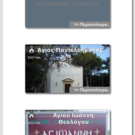
Φωτογραφίες Προσεχώς
>> Περισσότερα...
Άγιος Παντελεήμονας
3247 hits
>> Περισσότερα...
Αγίου Ιωάννη
Θεολόγου
3212 hits