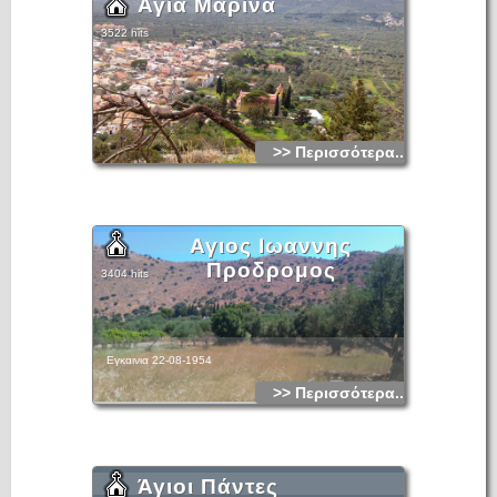
Αγία Μαρίνα
3522 hits
>> Περισσότερα...
Αγιος Ιωαννης
Προδρομος
3404 hits
Εγκαινια 22-08-1954
>> Περισσότερα...
Άγιοι Πάντες