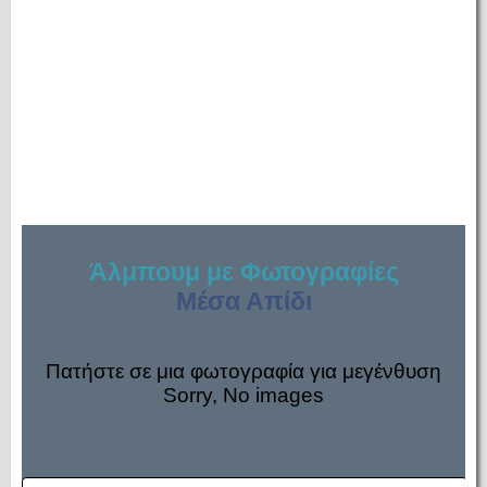
Άλμπουμ με Φωτογραφίες
Μέσα Απίδι
Πατήστε σε μια φωτογραφία για μεγένθυση
Sorry, No images