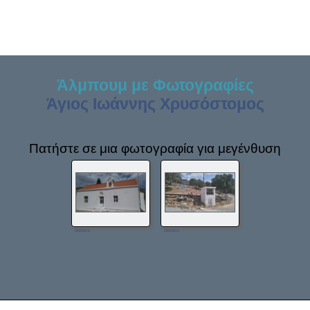
Άλμπουμ με Φωτογραφίες
Άγιος Ιωάννης Χρυσόστομος
Πατήστε σε μια φωτογραφία για μεγένθυση
details
details