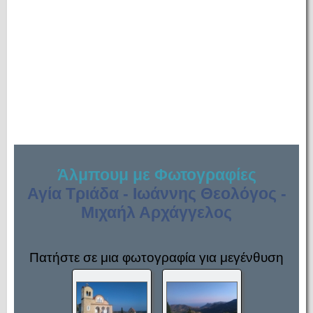
Άλμπουμ με Φωτογραφίες
Αγία Τριάδα - Ιωάννης Θεολόγος -
Μιχαήλ Αρχάγγελος
Πατήστε σε μια φωτογραφία για μεγένθυση