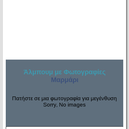
Άλμπουμ με Φωτογραφίες
Μαρμάρι
Πατήστε σε μια φωτογραφία για μεγένθυση
Sorry, No images