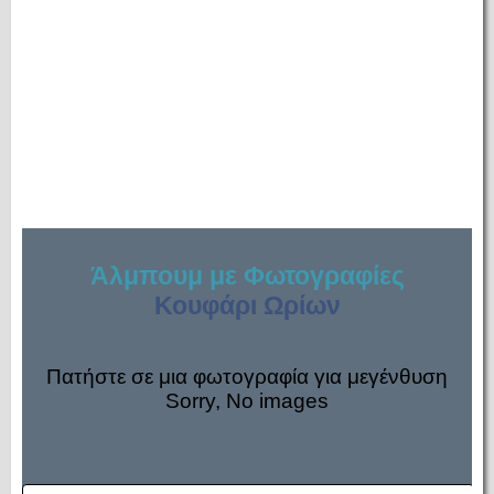
Άλμπουμ με Φωτογραφίες
Κουφάρι Ωρίων
Πατήστε σε μια φωτογραφία για μεγένθυση
Sorry, No images