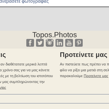
 ανεβάσετε φωτογραφίες
Topos.Photos
ις
Προτείνετε μας
αν διαθέτατατε μερικά λεπτά
Αν πιστεύετε πως πρέπει να π
ο χρόνο σας για να μας κάνετε
φίλο να ρίξει μια ματιά στη σε
κές με τη βελτίωση του ιστοτόπου
παρακαλούμε
Προτείνετε μας
ν μας συμπληρώνοντας την
νίας