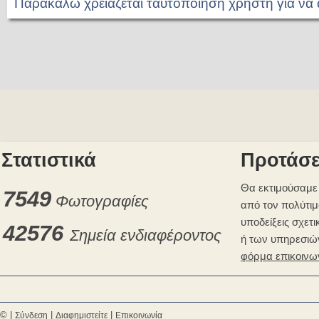
Παρακαλώ χρειάζεται ταυτοποίηση χρήστη για να
Στατιστικά
Προτάσε
Θα εκτιμούσαμε 
7549
Φωτογραφίες
από τον πολύτιμ
υποδείξεις σχετι
42576
Σημεία ενδιαφέροντος
ή των υπηρεσιώ
φόρμα επικοινω
© |
|
|
Σύνδεση
Διαφημιστείτε
Επικοινωνία