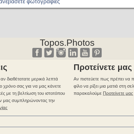
 ανεβάσετε φωτογραφίες
Topos.Photos
ις
Προτείνετε μας
αν διαθέτατατε μερικά λεπτά
Αν πιστεύετε πως πρέπει να π
ο χρόνο σας για να μας κάνετε
φίλο να ρίξει μια ματιά στη σε
κές με τη βελτίωση του ιστοτόπου
παρακαλούμε
Προτείνετε μας
ν μας συμπληρώνοντας την
νίας