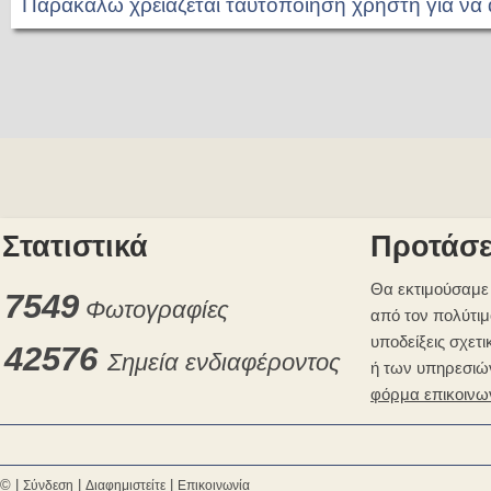
Παρακαλώ χρειάζεται ταυτοποίηση χρήστη για να
Στατιστικά
Προτάσε
Θα εκτιμούσαμε 
7549
Φωτογραφίες
από τον πολύτιμ
υποδείξεις σχετι
42576
Σημεία ενδιαφέροντος
ή των υπηρεσιώ
φόρμα επικοινω
© |
|
|
Σύνδεση
Διαφημιστείτε
Επικοινωνία