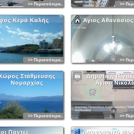
dinner brandies.
>> Περισσότερα...
>> Περ
φος Κερά Καλής
Άγιος Αθανάσιος
4250 hits
>> Περισσότερα...
>> Περ
Χώρος Στάθμευσης
Δημοτική Πινα
Νομαρχίας
Αγίου Νικολ
3866 hits
Δημοτική Πινακοθήκη Αγίου Νικολάου "Αλ
Θεοδοσάκη"
>> Περισσότερα...
>> Περ
ιοι Πάντες
Λαογραφικό Μου