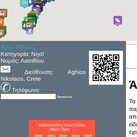
Άγιοι Πάντες
Κατηγορία: Νησί
Νομός: Λασιθίου
Διεύθυνση: Aghios
Nikolaos, Crete
Ά
Τηλέφωνο:
Προτείνετε
Τα
πα
απ
εί
Βαθμολογήστε: Άγιοι Πάντες
Μέσος Όρος: --
έχ