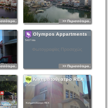
ισσότερα...
>> Περισσότερα...
Olympos Appartments
5437 hits
Φωτογραφίες Προσεχώς
ισσότερα...
>> Περισσότερα...
Κινηματοθέατρο REX
4750 hits
Κινηματοθέατρο REX
tos who are both
cktails or post