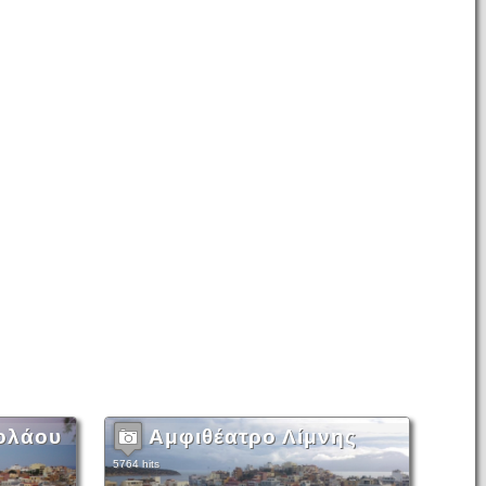
κολάου
Αμφιθέατρο Λίμνης
5764 hits