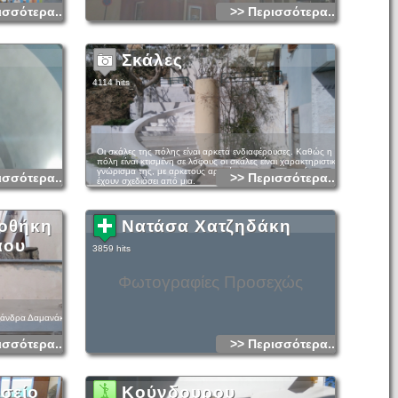
ισσότερα...
>> Περισσότερα...
Σκάλες
4114 hits
Οι σκάλες της πόλης είναι αρκετά ενδιαφέρουσες. Καθώς η
πόλη είναι κτισμένη σε λόφους οι σκάλες είναι χαρακτηριστικό
γνώρισμα της, με αρκετους αρχιτέκτονες της περιοχής να
ισσότερα...
>> Περισσότερα...
έχουν σχεδιάσει από μια.
κοθήκη
Νατάσα Χατζηδάκη
άου
3859 hits
Φωτογραφίες Προσεχώς
εξάνδρα Δαμανάκη
ισσότερα...
>> Περισσότερα...
σείο
Κούνδουρου