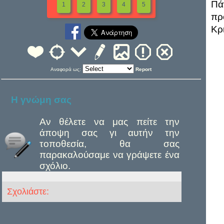
Πά
1
2
3
4
5
πρ
Κρ
Αναφορά ως:
Report
Η γνώμη σας
Αν θέλετε να μας πείτε την
άποψη σας γι αυτήν την
τοποθεσία, θα σας
παρακαλούσαμε να γράψετε ένα
σχόλιο.
Σχολιάστε: