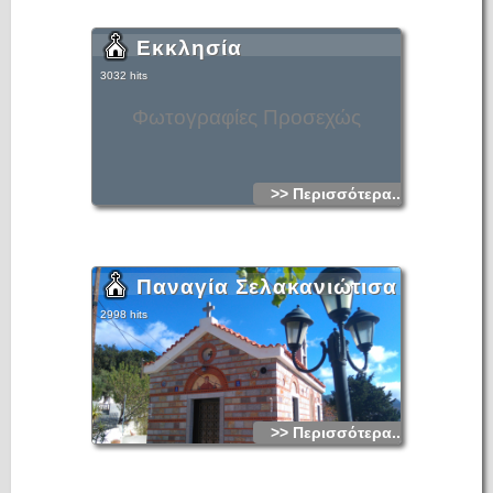
Εκκλησία
3032 hits
Φωτογραφίες Προσεχώς
>> Περισσότερα...
Παναγία Σελακανιώτισα
2998 hits
>> Περισσότερα...