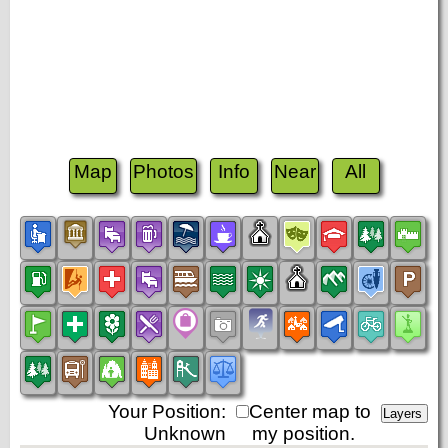
Map
Photos
Info
Near
All
Your Position:
Center map to
Unknown
my position.