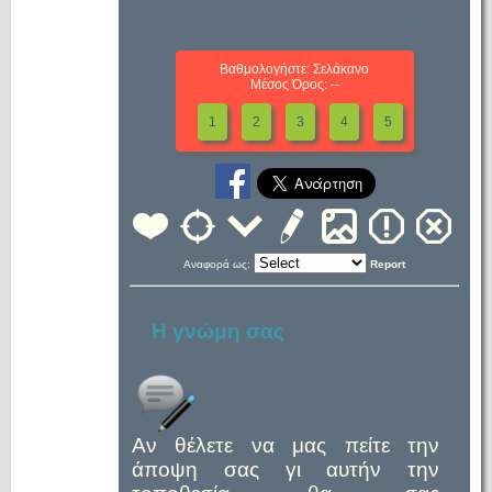
Βαθμολογήστε: Σελάκανο
Μέσος Όρος: --
1
2
3
4
5
Αναφορά ως:
Report
Η γνώμη σας
Αν θέλετε να μας πείτε την
άποψη σας γι αυτήν την