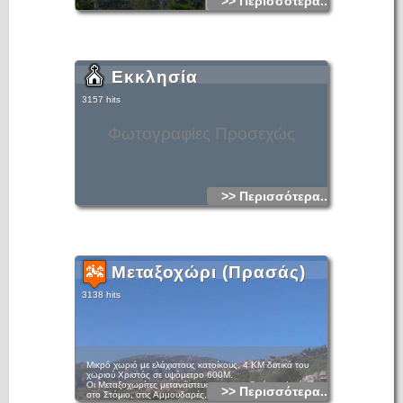
>> Περισσότερα...
Εκκλησία
3157 hits
Φωτογραφίες Προσεχώς
>> Περισσότερα...
Μεταξοχώρι (Πρασάς)
3138 hits
Μικρό χωριό με ελάχιστους κατοίκους, 4 ΚΜ δυτικά του
χωριού Χριστός σε υψόμετρο 600Μ.
Οι Μεταξοχωρίτες μετανάστευσαν στα πεδινά της Ιεράπετρας,
>> Περισσότερα...
στο Στόμιο, στις Αμμουδαρές, στον Ξηρόκαμπο και