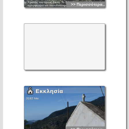
Χριστός του όρους Δίκτη. Το Σελακάνο αποτελεί ένα από τα
>> Περισσότερα...
ομορφότερα και σπουδαιότερα οικοσυστήματα του νησιού,
ενταγμένο στο πρόγραμμα Natura 2.000 , καθώς και ένα
σημαντικότατο πευκοδάσος για όλη τη Μεσόγειο.
Το πευκοδάσος αυτό, είναι το μεγαλύτερο
μελισσοπαραγωγικό σημείο της Κρήτης, ενώ παλιότερα
γινόταν ρητινοσυλλογή και υλοτομία.
Εκεί κοντά είναι και το εκκλησάκι της Αγίας Παρασκευής,….
με τα γάργαρα νερά και τα πλατάνια.
Εκκλησία
3192 hits