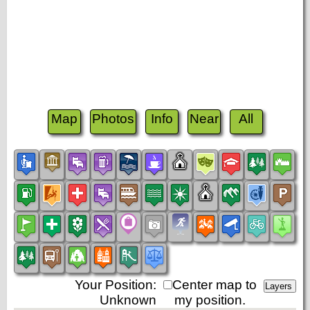
Map
Photos
Info
Near
All
Your Position:
Center map to
Unknown
my position.