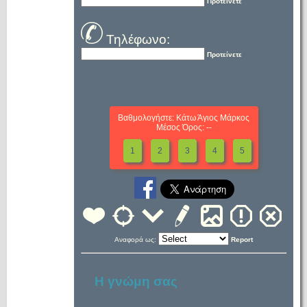
Προτείνετε
Τηλέφωνο:
Προτείνετε
Βαθμολογήστε: Κάτω Άγιος Μάρκος
Μέσος Όρος: --
1
2
3
4
5
Αναφορά ως:
Report
Η γνώμη σας