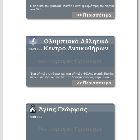
Η κορυφή του βουνού Πλαγάρα είναι η ψηλότερη του νησιού,
στα 378m.
>> Περισσότερα...
Ολυμπιακό Αθλητικό
Κέντρο Αντικυθήρων
2943 hits
Φωτογραφίες Προσεχώς
Ένα γήπεδο μπάσκετ και ένα γήπεδο βόλλεϋ (χωρίς διχτάκι
πια), αλλά ιδανικό για 5x5 ποδοσφαιράκι σας περιμένουν!
>> Περισσότερα...
Άγιος Γεώργιος
2938 hits
Φωτογραφίες Προσεχώς