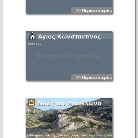
>> Περισσότερα...
Άγιος Κωνσταντίνος
2914 hits
Φωτογραφίες Προσεχώς
>> Περισσότερα...
Ναός του Απόλλωνα
2904 hits
Τα ερείπια ενός αρχαίου ναού, που πιθανολογείται πως ήταν