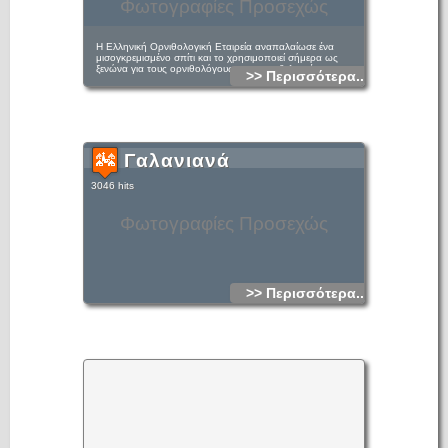
Φωτογραφίες Προσεχώς
Η Ελληνική Ορνιθολογική Εταιρεία αναπαλαίωσε ένα
μισογκρεμισμένο σπίτι και το χρησιμοποιεί σήμερα ως
ξενώνα για τους ορνιθολόγους και τους εθελοντές.
>> Περισσότερα...
Γαλανιανά
3046 hits
Φωτογραφίες Προσεχώς
>> Περισσότερα...