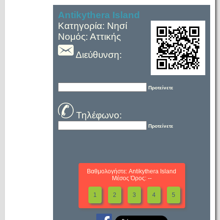
Antikythera Island
Κατηγορία: Νησί
Νομός: Αττικής
Διεύθυνση:
Προτείνετε
Τηλέφωνο:
Προτείνετε
Βαθμολογήστε: Antikythera Island
Μέσος Όρος: --
1
2
3
4
5