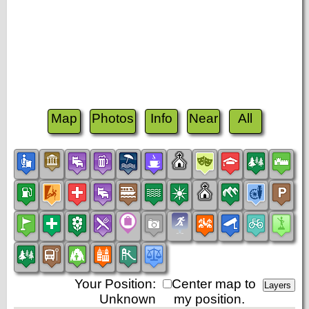
Map
Photos
Info
Near
All
Your Position:
Center map to
Unknown
my position.