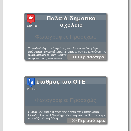
Παλαιό δημοτικό
σχολείο
129 hits
Φωτογραφίες Προσεχώς
Το παλαιό δημοτικό σχολείο, που λειτουργούσε μέχρι
πρόσφατα, φιλοξενεί τώρα τις ομάδες των αρχαιολόγων που
ανασκάπτουν το νησί, καθώς και χρησιμοποιείται ως χώρος
>> Περισσότερα...
αντιμετώπισης καυσώνων.
Σταθμός του ΟΤΕ
118 hits
Φωτογραφίες Προσεχώς
Ο σταθμός αυτός συνδέει την Κρήτη στην Ηπειρωτική
Ελλάδα. Εάν τα ΑΝτικύθηρα δεν υπήρχαν, ο ΟΤΕ θα έπρεπε
να φτιάξει πλωτή βάση!
>> Περισσότερα...