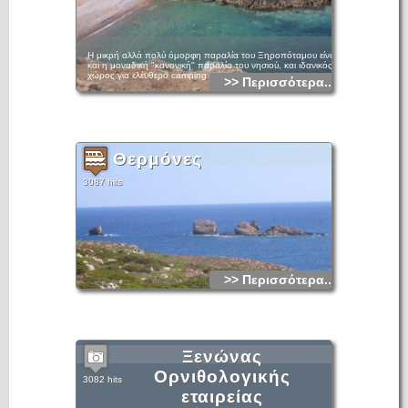
Η μικρή αλλά πολύ όμορφη παραλία του Ξηροπόταμου είναι
και η μοναδική "κανονική" παραλία του νησιού, και ιδανικός
χώρος για ελέυθερο camping
>> Περισσότερα...
Θερμόνες
3087 hits
>> Περισσότερα...
Ξενώνας
Ορνιθολογικής
3082 hits
εταιρείας