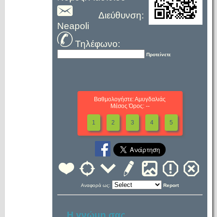
Διεύθυνση:
Neapoli
Τηλέφωνο:
Προτείνετε
Βαθμολογήστε: Αμυγδαλιάς
Μέσος Όρος: --
1
2
3
4
5
Αναφορά ως:
Report
Η γνώμη σας