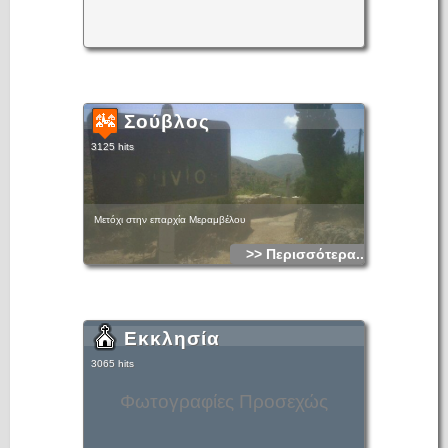
Σούβλος
3125 hits
Μετόχι στην επαρχία Μεραμβέλου
>> Περισσότερα...
Εκκλησία
3065 hits
Φωτογραφίες Προσεχώς