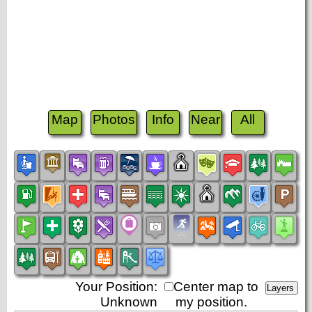
Map
Photos
Info
Near
All
Your Position:
Center map to
Unknown
my position.