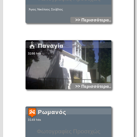
Άγιος Νικόλαος Σούβλος
>> Περισσότερα...
Παναγία
3166 hits
>> Περισσότερα...
Ρωμανός
3149 hits
Φωτογραφίες Προσεχώς