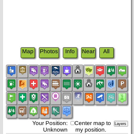
Map
Photos
Info
Near
All
Your Position:
Center map to
Unknown
my position.