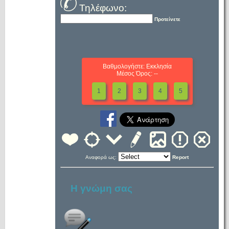
Τηλέφωνο:
Προτείνετε
Βαθμολογήστε: Εκκλησία
Μέσος Όρος: --
1
2
3
4
5
Αναφορά ως:
Report
Η γνώμη σας