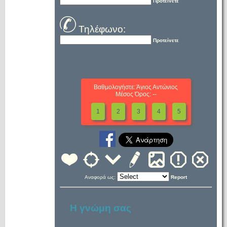
Προτείνετε
Τηλέφωνο:
Προτείνετε
Βαθμολογήστε: Άγιος Αντώνιος
Μέσος Όρος: --
1
2
3
4
5
Αναφορά ως:
Report
Η γνώμη σας