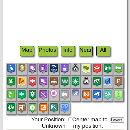
Map
Photos
Info
Near
All
Your Position:
Center map to
Unknown
my position.