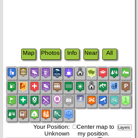
Map
Photos
Info
Near
All
Your Position:
Center map to
Unknown
my position.