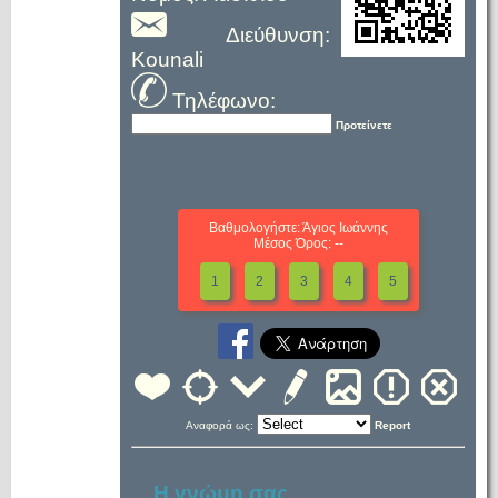
Διεύθυνση:
Kounali
Τηλέφωνο:
Προτείνετε
Βαθμολογήστε: Άγιος Ιωάννης
Μέσος Όρος: --
1
2
3
4
5
Αναφορά ως:
Report
Η γνώμη σας