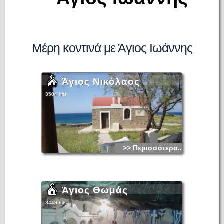
Μέρη κοντινά με Άγιος Ιωάννης
Άγιος Νικόλαος
3504 hits
>> Περισσότερα...
Άγιος Θωμάς
3448 hits