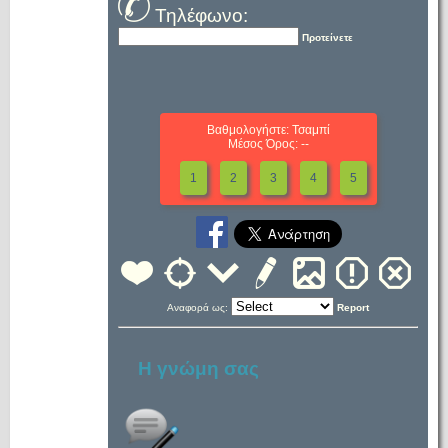
Τηλέφωνο:
Προτείνετε
Βαθμολογήστε: Τσαμπί
Μέσος Όρος: --
1
2
3
4
5
Αναφορά ως:
Report
Η γνώμη σας