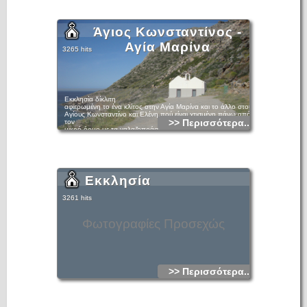
Άγιος Κωνσταντίνος -
Αγία Μαρίνα
3265 hits
Eκκλησία δίκλιτη
αφιερωμένη το ένα κλίτος στην Αγία Μαρίνα και το άλλο στου
Αγίους Κωνσταντίνο και Ελένη,πού είναι χτισμένη πάνω από
>> Περισσότερα...
τον
μικρό όρμο με τα γαλαζοπράσινα νερά.
Λίγο ψηλότερα από την εκκλησία συναντάμε ένα επιβλητικό
σπήλαιο,που το μεγάλο άνοιγμα του με την θέα στο
απέραντο
γαλάζιο του κρητικού πελάγους οδηγεί σε μια και μοναδική
τεράστια αίθουσα,διατάσεων περίπου 10μ. ύψος και 15μ.
βάθος,με μαυρισμένα τοιχώματα πιθανά από τις φωτιές που
Εκκλησία
άναβαν στο εσωτερικό του οι διάφοροι κατά καιρούς ένοικοι.
3261 hits
Φωτογραφίες Προσεχώς
>> Περισσότερα...