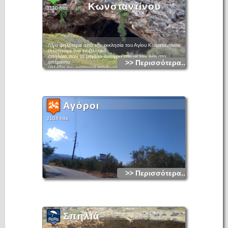
Κωνσταντίνου
3110 hits
Λίγο ψηλότερα από την εκκλησία του Αγίου Κωνσταντίνου
συναντάμε ένα επιβλητικό
σπήλαιο,που το μεγάλο άνοιγμα του με την θέα στο
>> Περισσότερα...
απέραντο
γαλάζιο του κρητικού πελάγους οδηγεί σε μια και μοναδική
τεράστια αίθουσα,διατάσεων περίπου 10μ. ύψος και 15μ.
βάθος,με μαυρισμένα τοιχώματα πιθανά από τις φωτιές που
άναβαν στο εσωτερικό του οι διάφοροι κατά καιρούς ένοικοι.
Αγόροι
3104 hits
>> Περισσότερα...
Σπηλιά