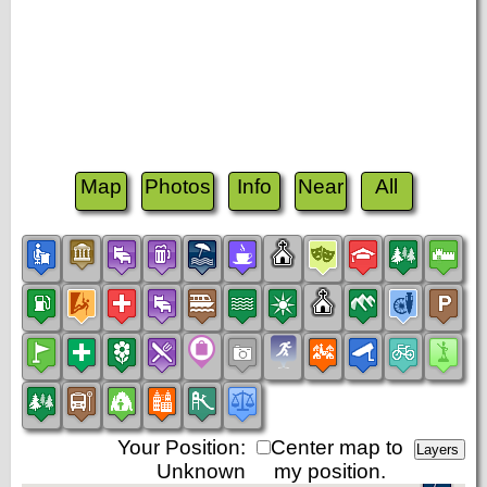
Map
Photos
Info
Near
All
Your Position:
Center map to
Unknown
my position.