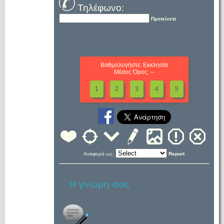
Τηλέφωνο:
Προτείνετε
Βαθμολογήστε: Εκκλησία
Μέσος Όρος: --
1
2
3
4
5
Αναφορά ως:
Report
Η γνώμη σας