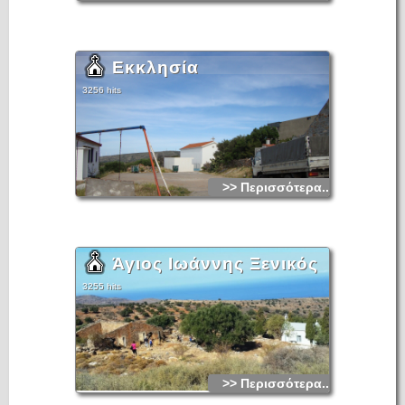
Εκκλησία
3256 hits
>> Περισσότερα...
Άγιος Ιωάννης Ξενικός
3255 hits
>> Περισσότερα...