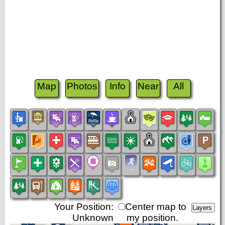
Map
Photos
Info
Near
All
Your Position:
Center map to
Unknown
my position.