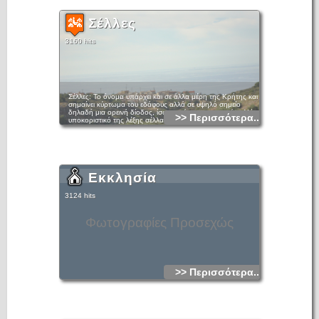
Σέλλες
3160 hits
Σέλλες: Το όνομα υπάρχει και σε άλλα μέρη της Κρήτης και
σημαίνει κύρτωμα του εδάφους αλλά σε υψηλό σημείο
δηλαδή μια ορεινή δίοδος, ίσως από το μεσαιωνικό σελλίον,
>> Περισσότερα...
υποκοριστικό της λέξης σέλλα. Απογράφεται σαν Σέλλαις το
1881 με πληθυσμό 252 κατοίκους και ανήκε στο Δήμο
Φουρνής και αργότερα στην κοινότητα του Λούμα
Εκκλησία
3124 hits
Φωτογραφίες Προσεχώς
>> Περισσότερα...