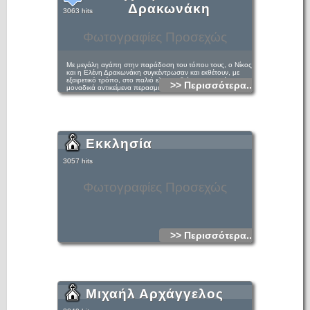
Δρακωνάκη
3063 hits
Φωτογραφίες Προσεχώς
Με μεγάλη αγάπη στην παράδοση του τόπου τους, ο Νίκος
και η Ελένη Δρακωνάκη συγκέντρωσαν και εκθέτουν, με
εξαιρετικό τρόπο, στο παλιό ελαιοτριβείο της οικογένειας,
>> Περισσότερα...
μοναδικά αντικείμενα περασμένων εποχών.
Εκκλησία
3057 hits
Φωτογραφίες Προσεχώς
>> Περισσότερα...
Μιχαήλ Αρχάγγελος