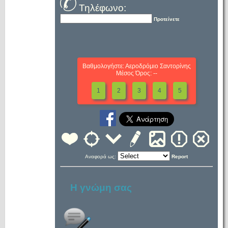
Τηλέφωνο:
Προτείνετε
Βαθμολογήστε: Αεροδρόμιο Σαντορίνης
Μέσος Όρος: --
1
2
3
4
5
Αναφορά ως:
Report
Η γνώμη σας