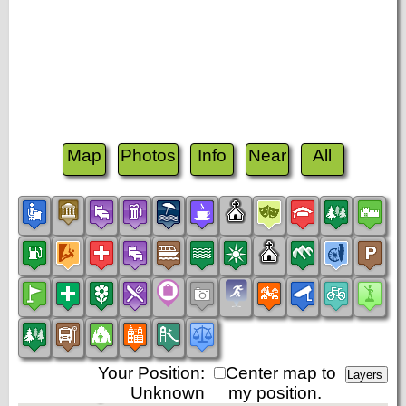
Map
Photos
Info
Near
All
Your Position:
Center map to
Unknown
my position.