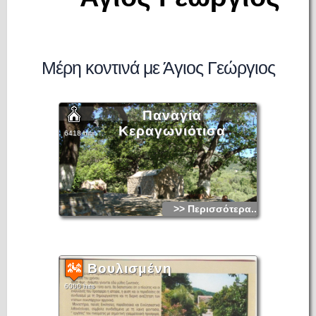
Μέρη κοντινά με Άγιος Γεώργιος
Παναγία
Κεραγωνιότισα
6418 hits
>> Περισσότερα...
Βουλισμένη
6000 hits