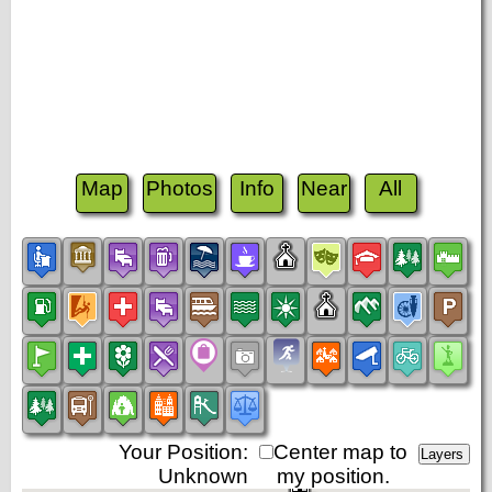
Map
Photos
Info
Near
All
Your Position:
Center map to
Unknown
my position.