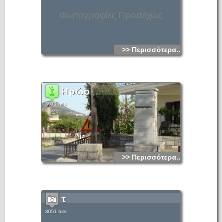
Φωτογραφίες Προσεχώς
>> Περισσότερα...
Ηρώο
3071 hits
>> Περισσότερα...
τ
3051 hits