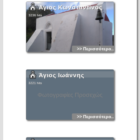
Άγιος Κωνσταντίνος
3236 hits
>> Περισσότερα...
Άγιος Ιωάννης
3221 hits
Φωτογραφίες Προσεχώς
>> Περισσότερα...