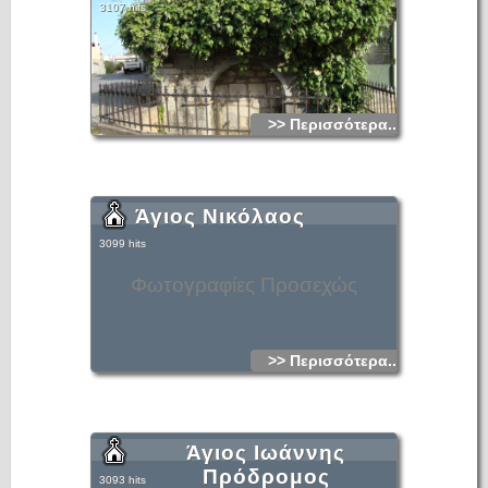
3107 hits
>> Περισσότερα...
Άγιος Νικόλαος
3099 hits
Φωτογραφίες Προσεχώς
>> Περισσότερα...
Άγιος Ιωάννης
Πρόδρομος
3093 hits