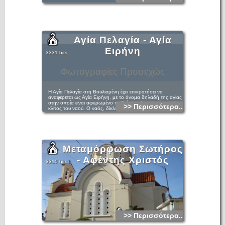
Αγία Πελαγία - Αγία
Ειρήνη
3331 hits
Φωτογραφίες Προσεχώς
Η Αγία Πελαγία στη Βουλισμένη έχει επικρατήσει να
αναφέρεται ως Αγία Ειρήνη, με το όνομα δηλαδή της αγίας
στην οποία είναι αφιερωμένο το δεύτερο (μεταγενέστερο)
>> Περισσότερα...
κλίτος του ναού. Ο ναός, δίκλιτος σήμερα και διμάρτυρος,
βρίσκεται μέσα στον οικισμό και είναι μεγάλων διαστάσεων.
Έχει είσοδο τόσο δυτικά, όσο και βόρεια. Στο προαύλιο του
υπήρχαν τάφοι που έχουν πλέον σκεπαστεί με τσιμέντο
(Παπαδογιάννης 1992). Ο ναός δηλώνεται στην απογραφή
των εκκλησιών και των μονών του 1635.
Μεταμόρφωση Σωτήρος
- Αφέντης Χριστός
3315 hits
>> Περισσότερα...