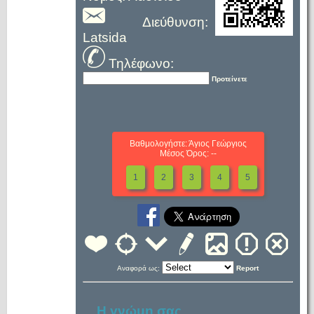
Διεύθυνση:
Latsida
Τηλέφωνο:
Προτείνετε
Βαθμολογήστε: Άγιος Γεώργιος
Μέσος Όρος: --
1
2
3
4
5
Αναφορά ως:
Report
Η γνώμη σας