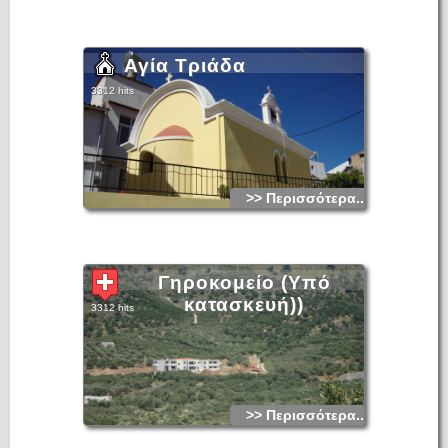
Αγία Τριάδα
3312 hits
>> Περισσότερα...
Γηροκομείο (Υπό
κατασκευή))
3312 hits
>> Περισσότερα...