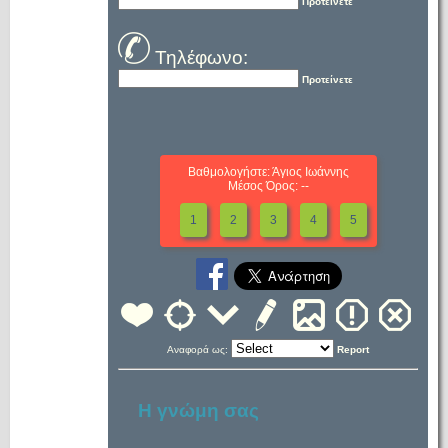
Προτείνετε
Τηλέφωνο:
Προτείνετε
Βαθμολογήστε: Άγιος Ιωάννης
Μέσος Όρος: --
1
2
3
4
5
Αναφορά ως:
Report
Η γνώμη σας