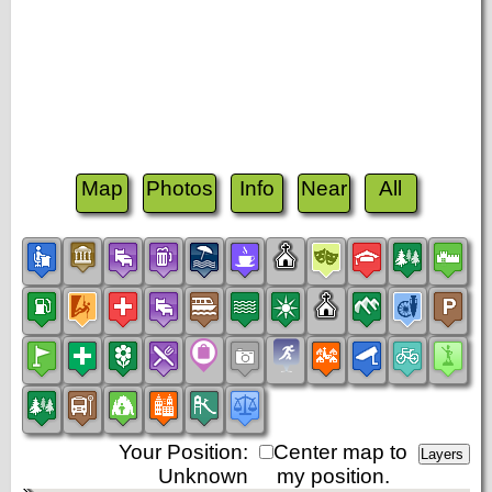
Map
Photos
Info
Near
All
Your Position:
Center map to
Unknown
my position.