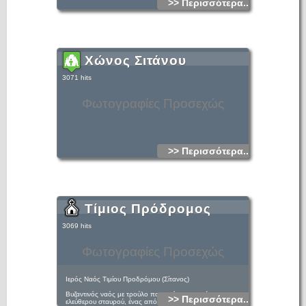
>> Περισσότερα...
Χώνος Σιτάνου
3071 hits
Φωτογραφίες Προσεχώς
>> Περισσότερα...
Τίμιος Πρόδρομος
3069 hits
Φωτογραφίες Προσεχώς
Ιερός Ναός Τιμίου Προδρόμου (Σίτανος)
Βυζαντινός ναός με τρούλο που ανήκει στον τύπο του
>> Περισσότερα...
ελεύθερου σταυρού, ένας από τους λίγους του τύπου του