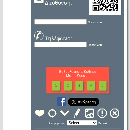
Διεύθυνση:
Προτείνετε
Τηλέφωνο:
Προτείνετε
Βαθμολογήστε: Κύθηρα
Μέσος Όρος: --
1
2
3
4
5
Αναφορά ως:
Report