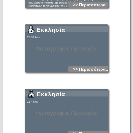
καμαροσκέπαστος, με σχιστολιθικές πλάκες στη στέγη, με
>> Περισσότερα...
βυζαντινές τοιχογραφίες του 13ου αιώνα και μεταβυζαντινές
του 18ου. Δίπλα ακριβώς από τον ναό υπάρχει ένας μικρός
πύργος. Η πρόσβαση είναι πάρα πολύ εύκολη και η θέα
εκπληκτική.
Εκκλησία
2888 hits
Φωτογραφίες Προσεχώς
>> Περισσότερα...
Εκκλησία
117 hits
Φωτογραφίες Προσεχώς