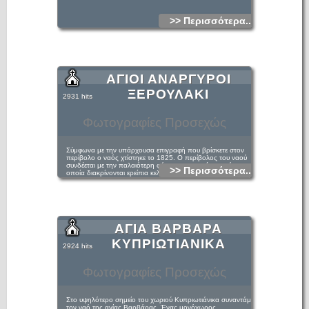
>> Περισσότερα...
ΑΓΙΟΙ ΑΝΑΡΓΥΡΟΙ
ΞΕΡΟΥΛΑΚΙ
2931 hits
Φωτογραφίες Προσεχώς
Σύμφωνα με την υπάρχουσα επιγραφή που βρίσκετε στον
περίβολο ο ναός χτίστηκε το 1825. Ο περίβολος του ναού
συνδέεται με την παλαιότερη φάση του μνημείου, από την
>> Περισσότερα...
οποία διακρίνονται ερείπια κελιών, το παλαιό καθολικό
νοτιότερα του σημερινού, την δυτική πλευρά του θόλου με
δύο θύρες και ανατολικά ερείπια κόγχης. Επίσης σώζονται
ερείπια πύργου με τις πολεμίστρες του. Στο εικονοστάσι στο
κεντρικό κλίτος του νεότερου ναού φυλάσσετε η εικόνα των
αγίων Αναργύρων, που φέρει αργυρή επένδυση, σε απόδοση
του 19ου αιώνα.
ΑΓΙΑ ΒΑΡΒΑΡΑ
ΚΥΠΡΙΩΤΙΑΝΙΚΑ
2924 hits
Φωτογραφίες Προσεχώς
Στο υψηλότερο σημείο του χωριού Κυπριωτιάνικα συναντάμε
τον ναό της αγίας Βαρβάρας. Ένας μονόχωρος