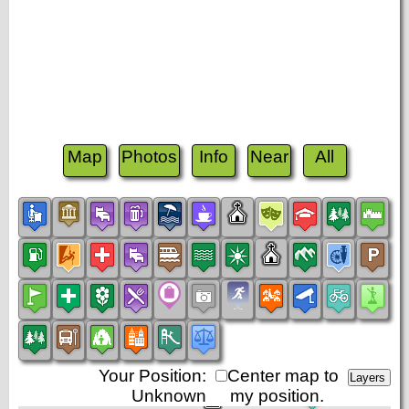
Map
Photos
Info
Near
All
Your Position:
Center map to
Unknown
my position.