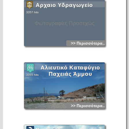
Αρχαιο Υδραγωγείο
3357 hits
Φωτογραφίες Προσεχώς
>> Περισσότερα...
Αλιευτικό Καταφύγιο
Παχειάς Άμμου
3355 hits
>> Περισσότερα...