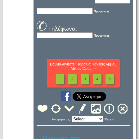
Προτείνετε
Τηλέφωνο:
Προτείνετε
Βαθμολογήστε: Παραλία Παχειάς Άμμου
Μέσος Όρος: --
1
2
3
4
5
Αναφορά ως:
Report
Η γνώμη σας