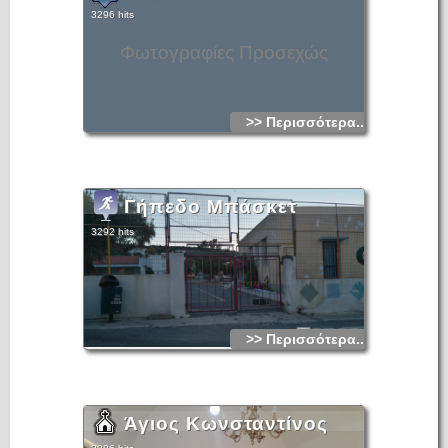
3296 hits
Φωτογραφίες Προσεχώς
>> Περισσότερα...
Γήπεδο Μπάσκετ
3292 hits
>> Περισσότερα...
Άγιος Κωνσταντίνος