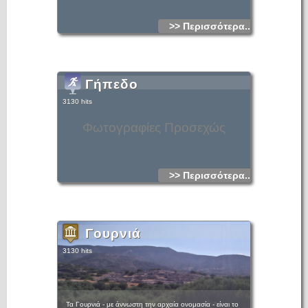
>> Περισσότερα...
Γήπεδο
3130 hits
Φωτογραφίες Προσεχώς
>> Περισσότερα...
Γουρνιά
3130 hits
Τα Γουρνιά - με άννωστη την αρχαία ονομασία - είναι το