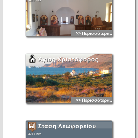
3286 hits
>> Περισσότερα...
Άγιος Χριστόφορος
3250 hits
>> Περισσότερα...
Στάση Λεωφορείου
3217 hits