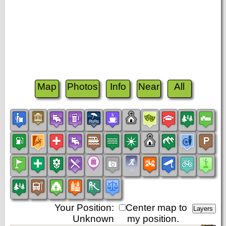
Map
Photos
Info
Near
All
Your Position:
Center map to
Unknown
my position.