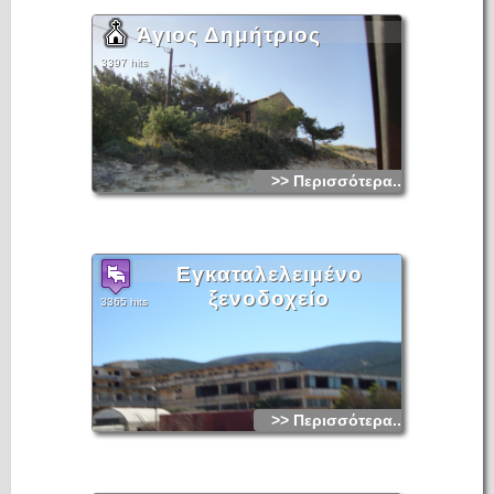
Άγιος Δημήτριος
3397 hits
>> Περισσότερα...
Εγκαταλελειμένο
ξενοδοχείο
3365 hits
>> Περισσότερα...