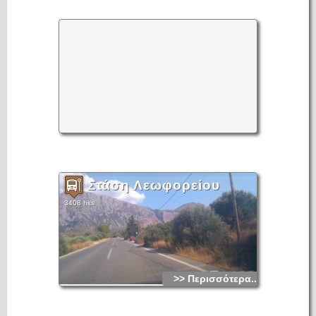
(Απογραφή 1928, [πρώτη καταγραφή)
Η ξανθιά χοντρή άμμος που απλώνεται στο μεγάλο
παραλιακό μέτωπο ευθύνεται προφανώς για τό όνομα με την
πρώτη αναφορά να γίνεται το 1630 χωρίς όμως να
καταγράφεται ο οικισμός. Αυτός δημιουργήθηκε αρκετά
αργότερα, στις αρχές του 20ού αιώνα και εξελίχθηκε πολύ
γρήγορα, με μικρές τουριστικές εγκατάστεις και βέβαια τις
ξακουστές ψαροταβέρνες.
Πλέον η Παχειά Άμμος αποτελεί σταθμό για τον καθένα που
επισκέπτεται το Λασίθι ενώ τα καλοκαίρια πέρα απ΄ την
μεγάλη παραλία της φημίζεται και για τις πολλές εκδηλώσεις
που συγκεντρώνουν πλήθη κόσμου.
Στην Παχειά Άμμο πλέον εδρεύει το Ινστιτούτο Μελέτης
Προϊστορικού Αιγαίου Ανατολικής Κρήτης που επιμελείται
συστηματικών αρχαιολογικών ερευνών στην ευρύτερη
περιοχή.
Αξιοθέατα:
-Η μινωική κωμόπολη των Γουρνιών, 2 χλμ δυτικά της
Παχειάς Άμμου, που άκμασε γύρω στα 1600π.Χ. χτισμένη
περιφερειακή σε μικρό λόφο, στην κορυφή του οποίου
υπήρχε μικρό ανάκτορο με πλατεία για τις ανακτορικές
Στάση Λεωφορείου
τελετουργίες.
- Η Μονή Φανερωμένης, αφιερωμένη στην Κοίμηση της
3408 hits
Θεοτόκου και τη Ζωοδόχο Πηγή ιδρύθηκε πιθανότατα κατά
τη Βυζαντινή περίοδο. Στους απελευθερωτικούς αγώνες εκεί
κατέφευγαν οι καταδιωκόμενοι χριστιανοί, αλλά και οι
οπλαρχηγοί και οι αγωνιστές της περιοχής για καταφύγιο και
ενδυνάμωση.
>> Περισσότερα...