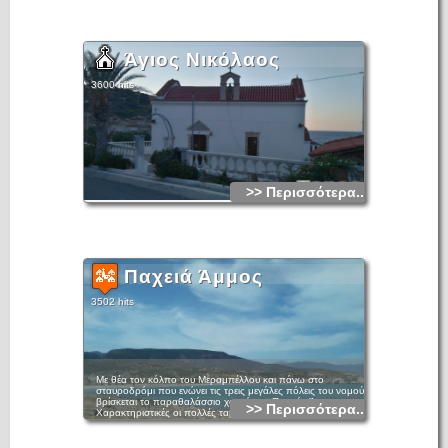
Άγιος Νικόλαος
3600 hits
>> Περισσότερα...
Παχειά Άμμος
3502 hits
Με θέα τον κόλπο του Μεραμπέλλου και πάνω στο
σταυροδρόμι που ενώνει τις τρεις μεγάλες πόλεις του νομού,
βρίσκεται το παραθαλάσσιο χωριό της Παχειάς Άμμου.
>> Περισσότερα...
Χαρακτηριστικές οι πολλές ταβέρνες πάνω στο κύμα και
βέβαια ο σπουδαίας σημασίας μινωικός οικισμός των
Γουρνιών που βρίσκεται στην περιοχή. Ο πληθυσμός του
οικισμού είναι 574 κάτοικοι (Απογραφή 2011), 162 κάτοικοι