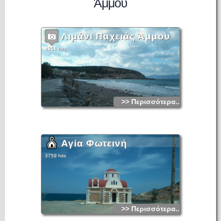
Άμμου
Λιμάνι Παχειάς Άμμου
4251 hits
>> Περισσότερα...
Αγία Φωτεινή
3759 hits
>> Περισσότερα...