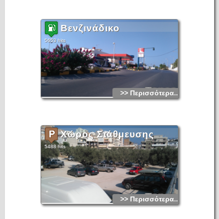
Βενζινάδικο
5653 hits
>> Περισσότερα...
Χώρος Στάθμευσης
5488 hits
>> Περισσότερα...