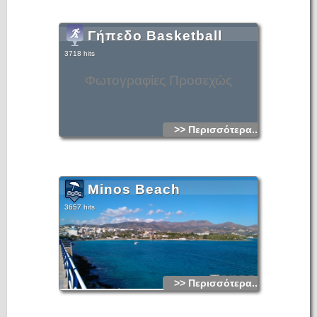
Γήπεδο Basketball
3718 hits
Φωτογραφίες Προσεχώς
>> Περισσότερα...
Minos Beach
3657 hits
>> Περισσότερα...