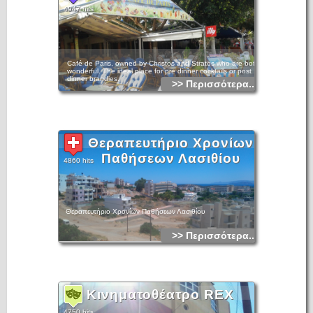
4947 hits
Café de Paris, owned by Christos and Stratos who are both
wonderful. The ideal place for pre dinner cocktails or post
dinner brandies.
>> Περισσότερα...
Θεραπευτήριο Χρονίων
Παθήσεων Λασιθίου
4860 hits
Θεραπευτήριο Χρονίων Παθήσεων Λασιθίου
>> Περισσότερα...
Κινηματοθέατρο REX
4750 hits