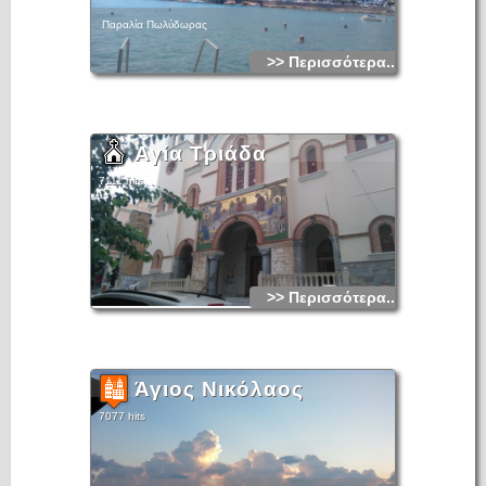
Παραλία Πωλύδωρας
>> Περισσότερα...
Αγία Τριάδα
7111 hits
>> Περισσότερα...
Άγιος Νικόλαος
7077 hits