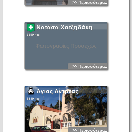
>> Περισσότερα...
Νατάσα Χατζηδάκη
3859 hits
Φωτογραφίες Προσεχώς
>> Περισσότερα...
Άγιος Αντρέας
3839 hits
>> Περισσότερα...