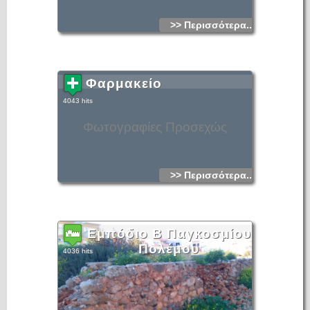
>> Περισσότερα...
Φαρμακείο
4043 hits
Φωτογραφίες Προσεχώς
>> Περισσότερα...
Εμπόδιο Β Παγκοσμίου
Πολέμου
4036 hits