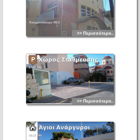
Κινηματοθέατρο REX
>> Περισσότερα...
Χώρος Στάθμευσης
4740 hits
>> Περισσότερα...
Άγιοι Ανάργυροι
4619 hits