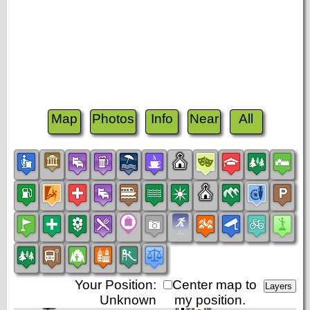
Map
Photos
Info
Near
All
Your Position:
Center map to
Unknown
my position.