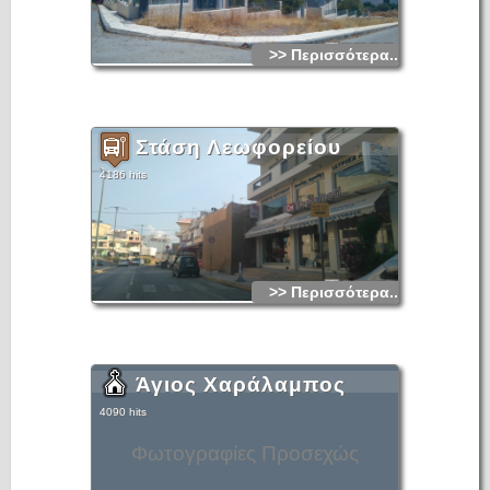
>> Περισσότερα...
Στάση Λεωφορείου
4186 hits
>> Περισσότερα...
Άγιος Χαράλαμπος
4090 hits
Φωτογραφίες Προσεχώς