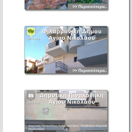
>> Περισσότερα...
Φιλαρμονική Δήμου
Αγίου Νικολάου
3940 hits
>> Περισσότερα...
Δημοτική Πινακοθήκη
Αγίου Νικολάου
3866 hits
Δημοτική Πινακοθήκη Αγίου Νικολάου "Αλεξάνδρα Δαμανάκη
Θεοδοσάκη"