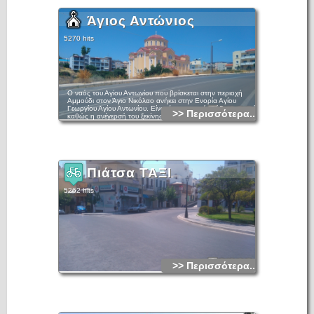
Άγιος Αντώνιος
5270 hits
Ο ναός του Αγίου Αντωνίου που βρίσκεται στην περιοχή
Αμμούδι στον Άγιο Νικόλαο ανήκει στην Ενορία Αγίου
Γεωργίου Αγίου Αντωνίου. Είναι ένας σχετικά νεόδμητος ναός
>> Περισσότερα...
καθώς η ανέγερσή του ξεκίνησε το 2001 και τελείωσε το
2010.
Το ισόγειο είναι αφιερωμένο στην Κοίμηση της Θεοτόκου,
στον Άγιο Σάββα τον Ηγιασμένο και στους Αγίου Δώδεκα
Αποστόλους.
Πιάτσα ΤΑΞΙ
5262 hits
>> Περισσότερα...