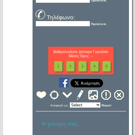
Προτείνετε
Τηλέφωνο:
Προτείνετε
Βαθμολογήστε: Δεύτερο Γυμνάσιο
Μέσος Όρος: --
1
2
3
4
5
Αναφορά ως:
Report
Η γνώμη σας