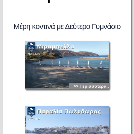
Μέρη κοντινά με Δεύτερο Γυμνάσιο
Μιραμπέλλο
7611 hits
>> Περισσότερα...
Παραλία Πωλύδωρας
7225 hits