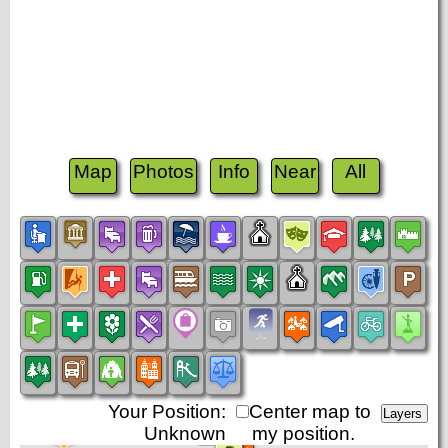
Map
Photos
Info
Near
All
Your Position:
Center map to
Unknown
my position.