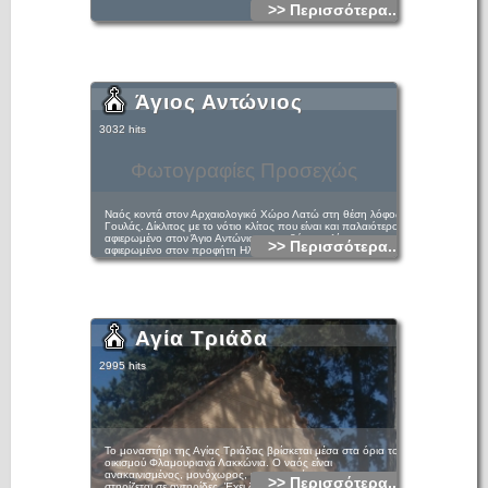
>> Περισσότερα...
Άγιος Αντώνιος
3032 hits
Φωτογραφίες Προσεχώς
Ναός κοντά στον Αρχαιολογικό Χώρο Λατώ στη θέση λόφος
Γουλάς. Δίκλιτος με το νότιο κλίτος που είναι και παλαιότερο
αφιερωμένο στον Άγιο Αντώνιο και το βόρειο κλίτος
>> Περισσότερα...
αφιερωμένο στον προφήτη Ηλία.
Αγία Τριάδα
2995 hits
Το μοναστήρι της Αγίας Τριάδας βρίσκεται μέσα στα όρια του
οικισμού Φλαμουριανά Λακκώνια. Ο ναός είναι
ανακαινισμένος, μονόχωρος, καμαροσκέπαστος και
>> Περισσότερα...
στηρίζεται σε αντηρίδες. Έχει δυτική είσοδο με καλυμμένο