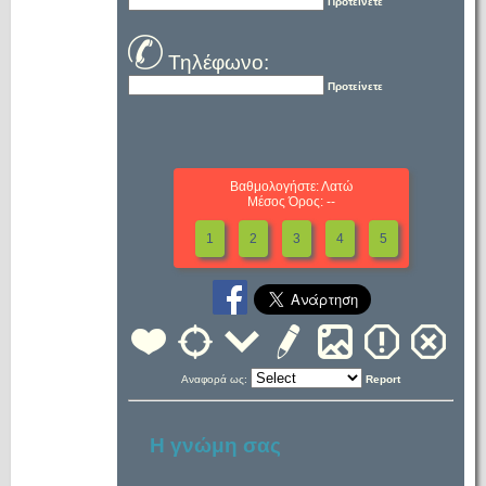
Προτείνετε
Τηλέφωνο:
Προτείνετε
Βαθμολογήστε: Λατώ
Μέσος Όρος: --
1
2
3
4
5
Αναφορά ως:
Report
Η γνώμη σας