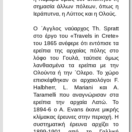
σημασία άλλων πόλεων, όπως η
Ιεράπυτνα, η Λύττος και η Ολούς.
O ΄Αγγλος ναύαρχος Th. Spratt
στο έργο του «Travels in Crete»
του 1865 ανέφερε ότι εντόπισε τα
ερείπια της αρχαίας πόλης στο
λόφο του Γουλά, ταύτισε όμως
λανθασμένα τα ερείπια με την
Ολούντα ή την ΄Ολερο. Το χώρο
επισκέφθηκαν οι αρχαιολόγοι F.
Halbherr, L. Mariani και A.
Taramelli που αναγνώρισαν στα
ερείπια την αρχαία Λατώ. Το
1894-6 ο Α. Evans έκανε μικρής
κλίμακας έρευνες στην περιοχή. Η
συστηματική έρευνα αρχίζει το
1899-1901 από τη Γαλλική