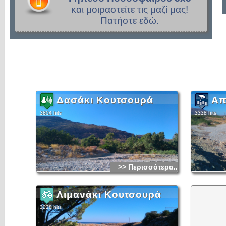
και μοιραστείτε τις μαζί μας!
Πατήστε εδώ.
Δασάκι Κουτσουρά
Απ
3804 hits
3338 hits
>> Περισσότερα...
Λιμανάκι Κουτσουρά
3228 hits