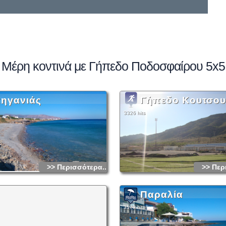
Μέρη κοντινά με Γήπεδο Ποδοσφαίρου 5x5
ηγανιάς
Γήπεδο Κουτσο
3326 hits
>> Περισσότερα...
>> Περ
Παραλία
3179 hits