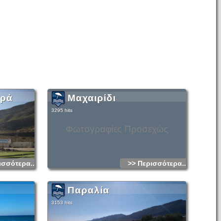
υρά
Μαχαιρίδι
3295 hits
Φωτογραφίες Προσεχώς
ισσότερα...
>> Περισσότερα...
Παραλία
3153 hits