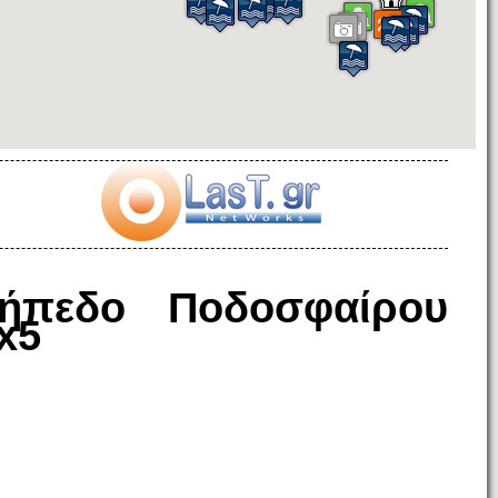
ήπεδο Ποδοσφαίρου
x5