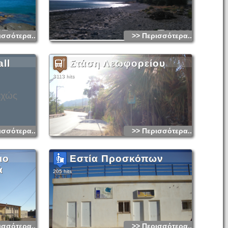
ισσότερα...
>> Περισσότερα...
ll
Στάση Λεωφορείου
3113 hits
εχώς
ισσότερα...
>> Περισσότερα...
ιο
Εστία Προσκόπων
ά
205 hits
ισσότερα...
>> Περισσότερα...