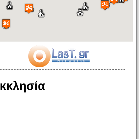
κκλησία