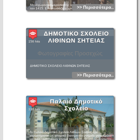
Μονόχωρος καμαροσκεπής ναός με πολλές τοιχογραφίες
>> Περισσότερα...
του 1415. Εντυπωσιάζει ο χριστολογικός κύκλος ( ιδιαίτερα
ανεπτυγμένος με 17 συνολικά παραστάσεις) και η Δευτέρα
Παρουσία.
ΔΗΜΟΤΙΚΟ ΣΧΟΛΕΙΟ
ΛΙΘΙΝΩΝ ΣΗΤΕΙΑΣ
156 hits
Φωτογραφίες Προσεχώς
ΔΗΜΟΤΙΚΟ ΣΧΟΛΕΙΟ ΛΙΘΙΝΩΝ ΣΗΤΕΙΑΣ
>> Περισσότερα...
Παλαιό Δημοτικό
Σχολείο
130 hits
Το Παλαιό Δημοτικό Σχολείο Λιθίνων Σητείας έχει
χαρακτηριστεί ως ιστορικό διατηρητέο μνημείο γιατί πρόκειται
για πολύ ενδιαφέρον κτίσμα του 1920. Το κτήριο βρίσκεται