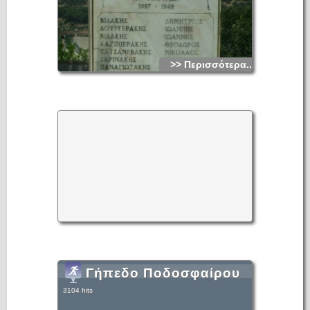
και μεγάλους στο παλιό δημοτικό σχολειό.
Επισhς έγινε από το σύλλογο η διαμόρφωση του πάρκου και
η πρόσφατη δενδροφύτευση . Έχουν τοποθετηθεί σε
διάφορα σημεία του χωριού πέτρινες βρύσες , έχει
δημιουργηθεί ένα μικρό παρκακι στην νότια είσοδο του
χωρίου και η στάση λεωφορείων .
>> Περισσότερα...
Γήπεδο Ποδοσφαίρου
3104 hits