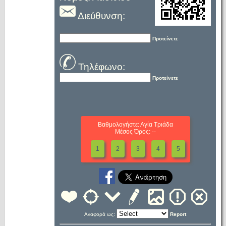
Διεύθυνση:
Προτείνετε
Τηλέφωνο:
Προτείνετε
Βαθμολογήστε: Αγία Τριάδα
Μέσος Όρος: --
1
2
3
4
5
Αναφορά ως:
Report