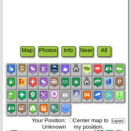
Map
Photos
Info
Near
All
Your Position:
Center map to
Unknown
my position.