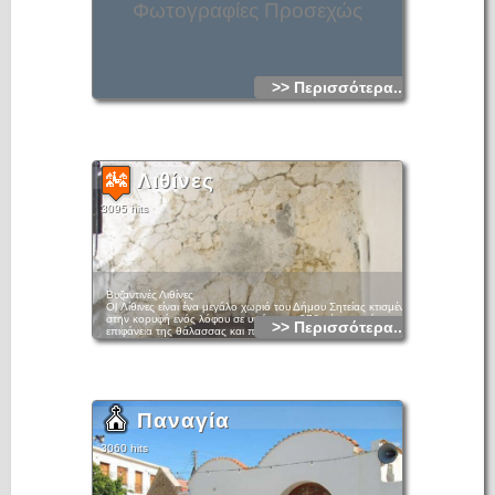
Φωτογραφίες Προσεχώς
>> Περισσότερα...
Λιθίνες
3095 hits
Βυζαντινές Λιθίνες
Ol Λίθινες είναι ένα μεγάλο χωριό του Δήμου Σητείας κτισμένο
στην κορυφή ενός λόφου σε υψόμετρο 276 μέτρα από την
>> Περισσότερα...
επιφάνεια της θάλασσας και περιβάλλεται από ελαιώνες
απλωμένους στα γύρω υψώματα , βρίσκεται 26 km
νοτιοδυτικά της Σητείας οι κάτοικοι στην τελευταία απογραφή
ήταν 322 .
Εικάζεται ότι ο χωριό πήρε το όνομα του από το βυζαντινό
ευγενή Λουκά Λιτίνο και την οικογένεια που έστειλε ο Αλέξιος
Κομνηνός το 1182 μαζί με άλλες 11 οικογένειες στην Κρήτη
Παναγία
με σκοπό να συσφιχτούν οι δεσμοί του νησιού με την
Κωνσταντινούπολη .
3060 hits
Σε άλλη αναφορά αναφέρετε ότι το χωριό ανάγεται στην
εποχή μετά την απελευθέρωση της Κρήτης από τον
Νικηφόρο Φωκά το 961 από το ζυγό των Σαρακηνών ο