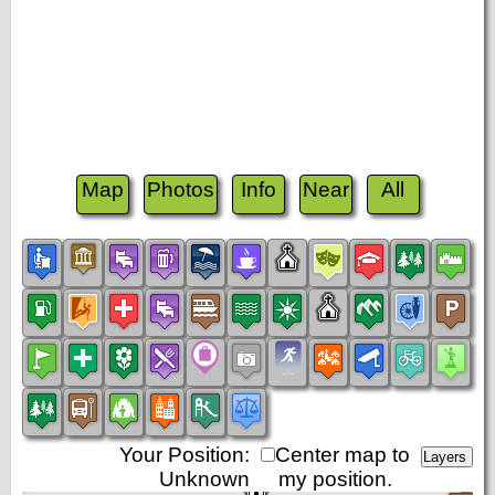
Map
Photos
Info
Near
All
Your Position:
Center map to
Unknown
my position.