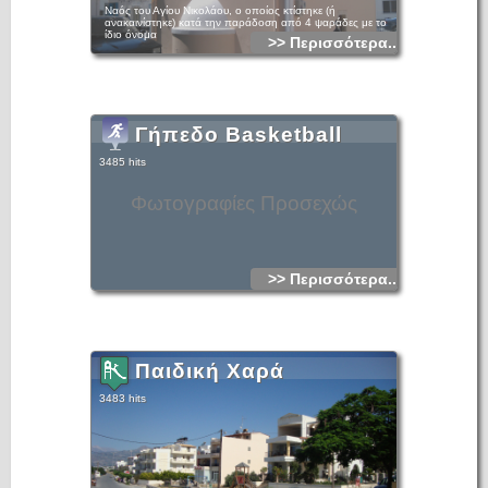
Ναός του Αγίου Νικολάου, ο οποίος κτίστηκε (ή
ανακαινίστηκε) κατά την παράδοση από 4 ψαράδες με το
ίδιο όνομα
>> Περισσότερα...
Γήπεδο Basketball
3485 hits
Φωτογραφίες Προσεχώς
>> Περισσότερα...
Παιδική Χαρά
3483 hits