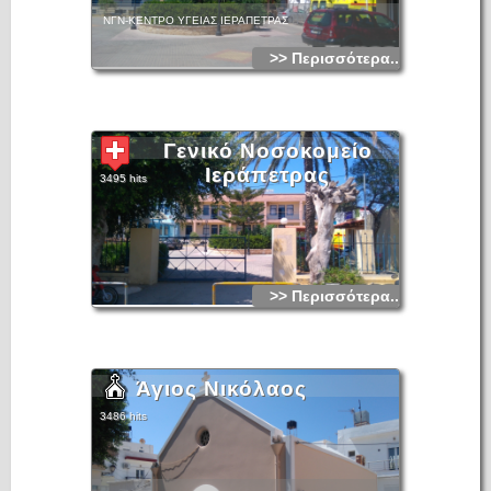
ΝΓΝ-ΚΕΝΤΡΟ ΥΓΕΙΑΣ ΙΕΡΑΠΕΤΡΑΣ
>> Περισσότερα...
Γενικό Νοσοκομείο
Ιεράπετρας
3495 hits
>> Περισσότερα...
Άγιος Νικόλαος
3486 hits