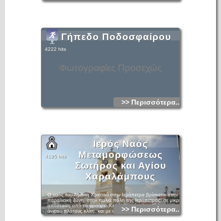
Γήπεδο Ποδοσφαίρου
4222 hits
Φωτογραφίες Προσεχώς
>> Περισσότερα...
Ιερός Ναός
Μεταμορφώσεως
4195 hits
Σωτήρος και Αγίου
Χαραλάμπους
Ο ναός του Αφέντη Χριστού στην Ιεράπετρα βρίσκεται στην
παραλιακή ζώνη, στην παλιά πόλη της Ιεράπετρας, σε μικρή
απόσταση από το φρούριο,Καλέ. Ο ναός είναι δΐκλιτος, με
>> Περισσότερα...
άνισου πλάτους κλίτη, και με νάρθηκα σύγχρονης
κατασκευής στη δυτική πλευρά. Σε νεώτερη εποχή έχουν