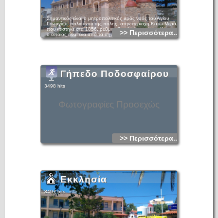
Σημαντικός είναι ο μητροπολιτικός ιερός ναός του Αγίου
Γεωργίου, πολιούχου της πόλης, στην περιοχή Κάτω Μερά,
που κτίστηκε στα 1856, ρυθμού βασιλικής μετά τρούλου και
>> Περισσότερα...
ο οποίος είναι ένα από τα σημαντικότερα θρησκευτικά
μνημεία της Κρήτης, λόγω της ιδιαίτερης αρχιτεκτονικής του.
Γήπεδο Ποδοσφαίρου
3498 hits
Φωτογραφίες Προσεχώς
>> Περισσότερα...
Εκκλησία
3497 hits