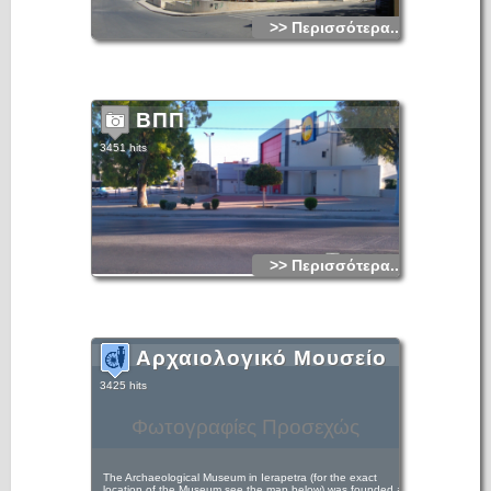
>> Περισσότερα...
ΒΠΠ
3451 hits
>> Περισσότερα...
Αρχαιολογικό Μουσείο
3425 hits
Φωτογραφίες Προσεχώς
The Archaeological Museum in Ierapetra (for the exact
location of the Museum see the map below) was founded at