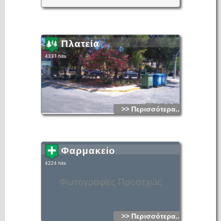
Πλατεία
4337 hits
>> Περισσότερα...
Φαρμακείο
4224 hits
Φωτογραφίες Προσεχώς
>> Περισσότερα...