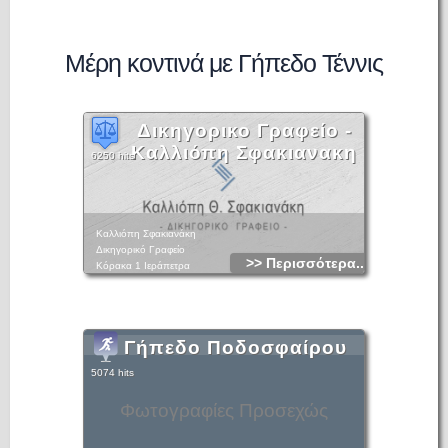
Μέρη κοντινά με Γήπεδο Τέννις
Δικηγορικο Γραφείο -
Καλλιόπη Σφακιανακη
6250 hits
Καλλιόπη Σφακιανάκη
Δικηγορικό Γραφείο
>> Περισσότερα...
Κόρακα 1 Ιεράπετρα
Τηλ.: 2842023630,
Κιν.: 6948893049
Γήπεδο Ποδοσφαίρου
5074 hits
Φωτογραφίες Προσεχώς