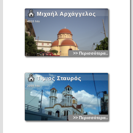
Μιχαήλ Αρχάγγελος
4016 hits
>> Περισσότερα...
Τίμιος Σταυρός
3999 hits
>> Περισσότερα...