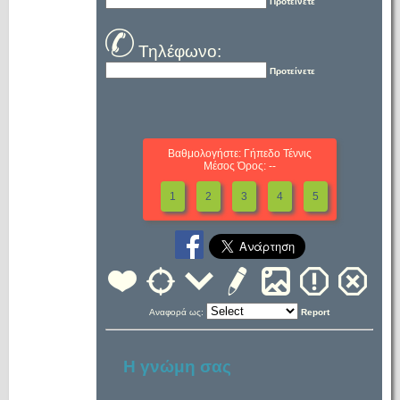
Προτείνετε
Τηλέφωνο:
Προτείνετε
Βαθμολογήστε: Γήπεδο Τέννις
Μέσος Όρος: --
1
2
3
4
5
Αναφορά ως:
Report
Η γνώμη σας