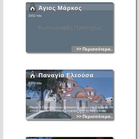
Άγιος Μάρκος
3352 hits
Φωτογραφίες Προσεχώς
>> Περισσότερα...
Παναγία Ελεούσα
3350 hits
Παναγία Ελεούσα όπου βρίσκεται η εικόνα της Παναγίας την
οποία έφεραν Έλληνες πρόσφυγες από τη Μικρά Ασία.
>> Περισσότερα...