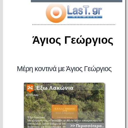
Άγιος Γεώργιος
Μέρη κοντινά με Άγιος Γεώργιος
Έξω Λακώνια
4765 hits
Έξω Λακώνια
Με εξαίρεση της «Παναγία» οι πέντε άλλοι οικισμοί που το
αποτελούν έχουν ονόματα οικογενειακά, τα περισσότερα
>> Περισσότερα...
Βυζαντινά και Βενετσιάνικα -Φιορέτζηδες, Καρτέρηδες,