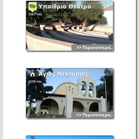
Υπαίθριο Θέατρο
3267 hits
>> Περισσότερα...
Άγιος Νεκτάριος
3258 hits
>> Περισσότερα...