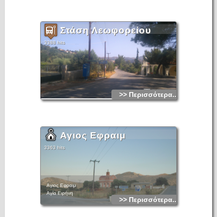
Στάση Λεωφορείου
3388 hits
>> Περισσότερα...
Αγιος Εφραιμ
3363 hits
Αγιος Εφραιμ
Αγία Ειρήνη
>> Περισσότερα...