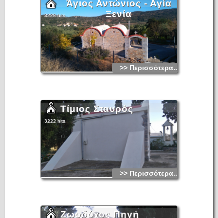
Άγιος Αντώνιος - Αγία
Ξενία
3228 hits
>> Περισσότερα...
Τίμιος Σταυρός
3222 hits
>> Περισσότερα...
Ζωοδόχος Πηγή