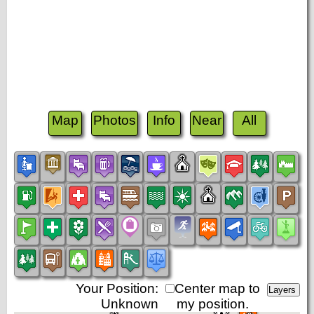
Map
Photos
Info
Near
All
Your Position:
Center map to
Unknown
my position.