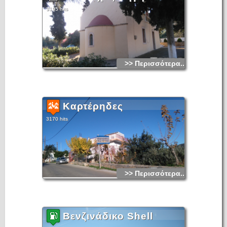
3195 hits
>> Περισσότερα...
Καρτέρηδες
3170 hits
>> Περισσότερα...
Βενζινάδικο Shell