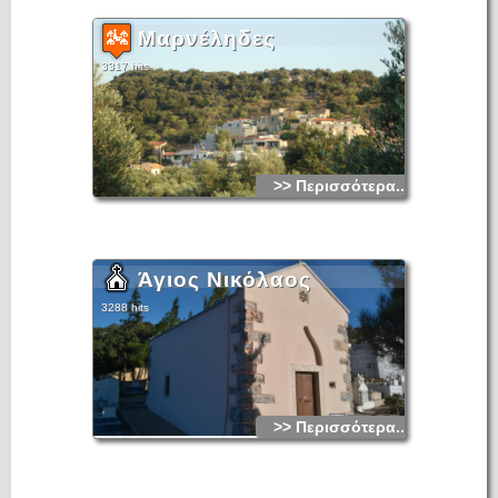
Μαρνέληδες
3317 hits
>> Περισσότερα...
Άγιος Νικόλαος
3288 hits
>> Περισσότερα...