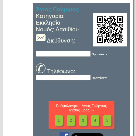
Άγιος Γεώργιος
Κατηγορία:
Εκκλησία
Νομός: Λασιθίου
Διεύθυνση:
Προτείνετε
Τηλέφωνο:
Προτείνετε
Βαθμολογήστε: Άγιος Γεώργιος
Μέσος Όρος: --
1
2
3
4
5