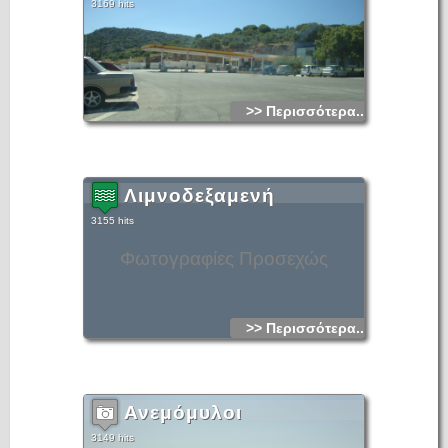
3169 hits
>> Περισσότερα...
Λιμνοδεξαμενή
3155 hits
Φωτογραφίες Προσεχώς
>> Περισσότερα...
Ανεμόμυλοι
3149 hits