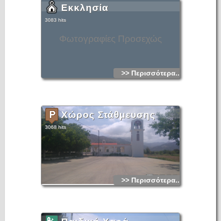
Εκκλησία
3083 hits
Φωτογραφίες Προσεχώς
>> Περισσότερα...
Χώρος Στάθμευσης
3068 hits
>> Περισσότερα...