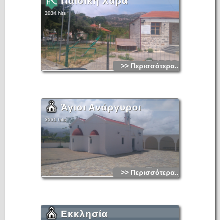
Παιδική Χαρά
3034 hits
>> Περισσότερα...
Άγιοι Ανάργυροι
3031 hits
>> Περισσότερα...
Εκκλησία