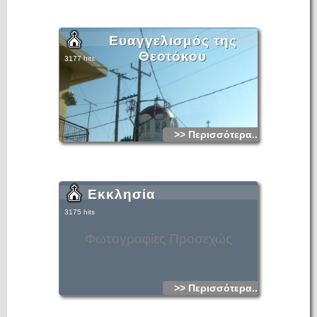
Ευαγγελισμός της
Θεοτόκου
3177 hits
>> Περισσότερα...
Εκκλησία
3175 hits
Φωτογραφίες Προσεχώς
>> Περισσότερα...