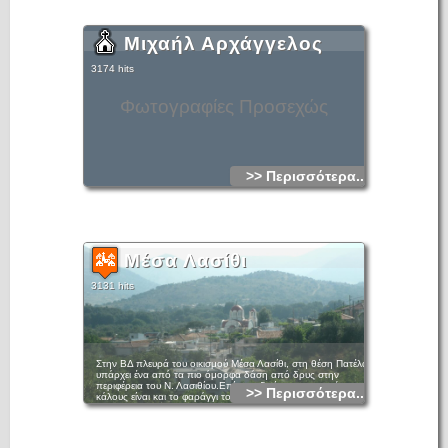
Μιχαήλ Αρχάγγελος
3174 hits
Φωτογραφίες Προσεχώς
>> Περισσότερα...
Μέσα Λασίθι
3131 hits
Στην ΒΔ πλευρά του οικισμού Μέσα Λασίθι, στη θέση Πατέλα,
υπάρχει ένα από τα πιο όμορφα δάση από δρυς στην
περιφέρεια του Ν. Λασιθίου.Επίσης, ιδιαίτερου φυσικού
>> Περισσότερα...
κάλους είναι και το φαράγγι του Χαυγά, που βρίσκεται στα
ΝΑ του οικισμού. Η διάβαση του διαρκεί μία ώρα και
καταλήγει στις θρυλικές «Νεραϊδοκολύμπες».Στο Μέσα Λασίθι
αναπτύχθηκε από τις αρχές του 19ου αιώνα μέχρι και τα
μέσα του 20ου αιώνα η εκκλησιαστική ξυλογλυπτική. Μια