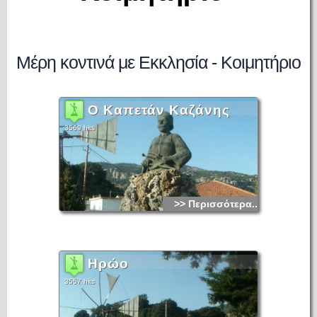
Μέρη κοντινά με Εκκλησία - Κοιμητήριο
Ο Καπετάν Καζάνης
3569 hits
>> Περισσότερα...
Ηρώο
3557 hits