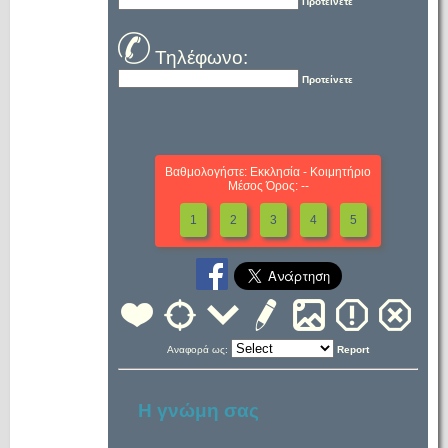
Προτείνετε
Τηλέφωνο:
Προτείνετε
Βαθμολογήστε: Εκκλησία - Κοιμητήριο
Μέσος Όρος: --
1
2
3
4
5
Αναφορά ως:
Report
Η γνώμη σας