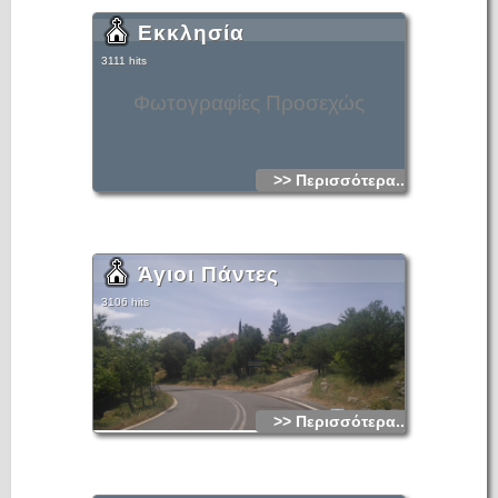
γενιά συγγενείς νιταδώροι (ξυλογλύπτες τέμπλων) του Μέσα
Λασιθίου φιλοτέχνησαν περί τα 200 ξυλόγλυπτα τέμπλα που
Εκκλησία
βρίσκονται σε ναούς και μοναστήρια του Οροπεδίου Λασιθίου
και στις επαρχίες Μεραμβέλλου, Ιεράπετρας, Πεδιάδας,
Βιάννου, Σητείας και Μυλοποτάμου. Οι κυριότεροι εκφραστές
3111 hits
αυτής της τέχνης προέρχονταν από τις οικογένειες των
Μακράκηδων και των Χαλάτσηδων.
Φωτογραφίες Προσεχώς
>> Περισσότερα...
Άγιοι Πάντες
3106 hits
>> Περισσότερα...