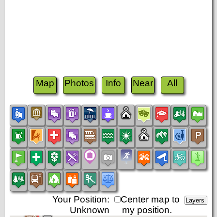
Map
Photos
Info
Near
All
Your Position:
Center map to
Unknown
my position.