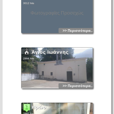
3012 hits
Φωτογραφίες Προσεχώς
>> Περισσότερα...
Άγιος Ιωάννης
2994 hits
>> Περισσότερα...
Ηρώο
2987 hits