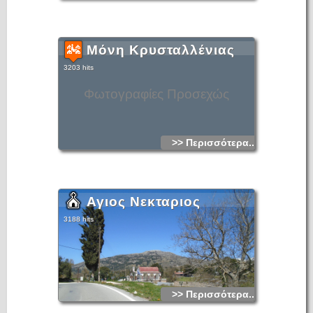
αναθηματική πλάκα με τα ονόματα των ηρώων του 20ου
αιώνα που κατάγονταν από το Μαρμακέτω.
Μόνη Κρυσταλλένιας
3203 hits
Φωτογραφίες Προσεχώς
>> Περισσότερα...
Αγιος Νεκταριος
3188 hits
>> Περισσότερα...