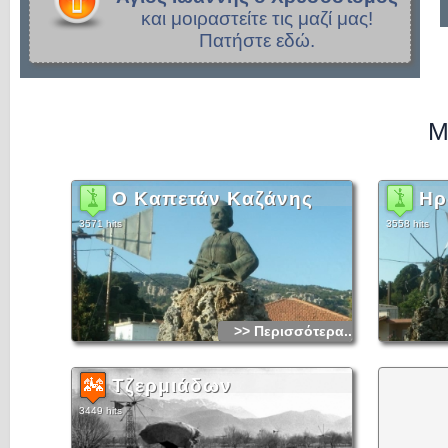
και μοιραστείτε τις μαζί μας!
Πατήστε εδώ.
Μ
Ο Καπετάν Καζάνης
Ηρ
3571 hits
3558 hits
>> Περισσότερα...
Τζερμιάδων
3449 hits