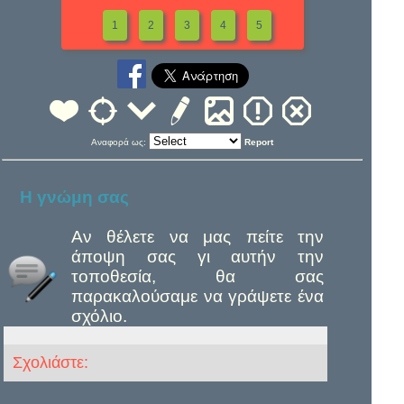
1
2
3
4
5
Αναφορά ως:
Report
Η γνώμη σας
Αν θέλετε να μας πείτε την
άποψη σας γι αυτήν την
τοποθεσία, θα σας
παρακαλούσαμε να γράψετε ένα
σχόλιο.
Σχολιάστε: