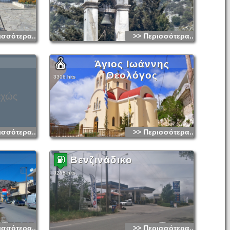
ισσότερα...
>> Περισσότερα...
Άγιος Ιωάννης
Θεολόγος
3306 hits
εχώς
ισσότερα...
>> Περισσότερα...
Βενζινάδικο
3268 hits
ισσότερα...
>> Περισσότερα...