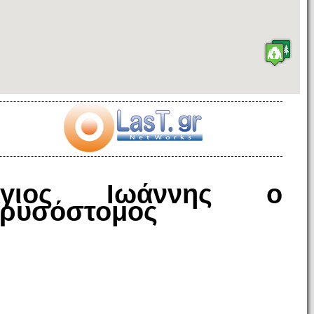
Άγιος Ιωάννης ο
ρυσόστομος