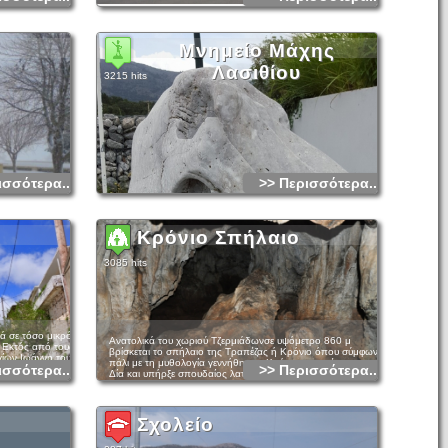
Μνημείο Μάχης
Λασιθίου
3215 hits
ισσότερα...
>> Περισσότερα...
Κρόνιο Σπήλαιο
3085 hits
ά σε τόσο μικρό
Ανατολικά του χωριού Τζερμιάδωνσε υψόμετρο 860 μ
 Εκτός από τους
βρίσκεται το σπήλαιο της Τραπέζας ή Κρόνιο όπου σύμφωνα
ίων Ιωάννη του
πάλι με τη μυθολογία γεννήθηκε ο Κρόνος ο πατέρας του
ισσότερα...
>> Περισσότερα...
ης μπορεί να
Δία και υπήρξε σπουδαίος λατρευτικός χώρος με τη φήμη
υ χωριού.
του να απλώνεται ακόμα και στις χώρες της ανατολής, έως
ότου μεταφερθεί στο Δικταίο Άνδρο οπότε και παρήκμασε.
ου Καπετάν
Αποτελείται από δύο αίθουσες με ανάπτυξη σε κόγχες, όπου
ή πλατεία του
Σχολείο
και εντοπίζονται όστρακα και οστά. Το σπήλαιο ανασκάφηκε
ημείο για τους
συστηματικά, το 1935, από τον Pendlebury, όπου και
κον για την
αποκαλύφθηκε η χρήση του κατά τη Νεολιθική, Πρώιμη
ρίας μας. Εκεί