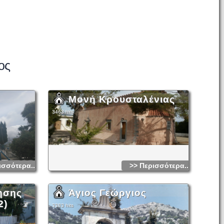
ος
Μονή Κρουσταλένιας
3463 hits
ισσότερα...
>> Περισσότερα...
ησης
Άγιος Γεώργιος
2)
3383 hits