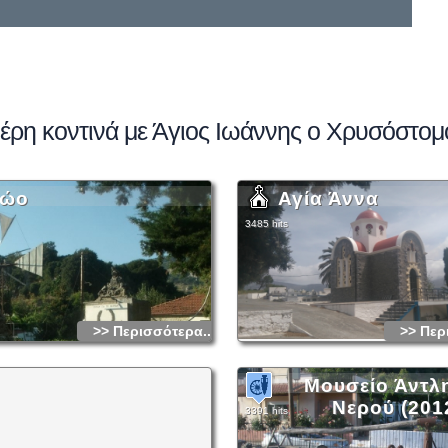
έρη κοντινά με Άγιος Ιωάννης ο Χρυσόστομ
ώο
Αγία Άννα
3485 hits
>> Περισσότερα...
>> Περ
Μουσείο Άντλ
Νερού (201
3391 hits