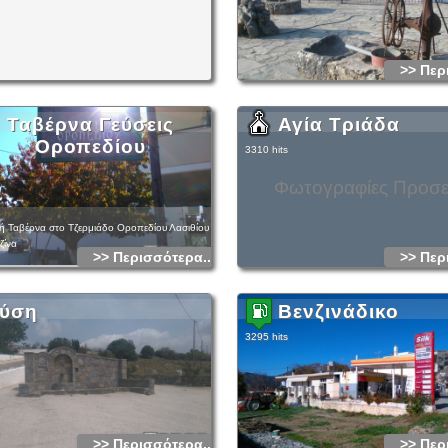
>> Περ
Ταβέρνα Γεύσεις
Αγία Τριάδα
Οροπεδίου
3310 hits
Φωτογραφίες Προσ
 Ταβέρνα στο Τζερμιάδο Οροπεδίου Λασιθίου
ζίνα
>> Περισσότερα...
>> Περ
ύση
Βενζινάδικο
3295 hits
>> Περισσότερα...
>> Περ