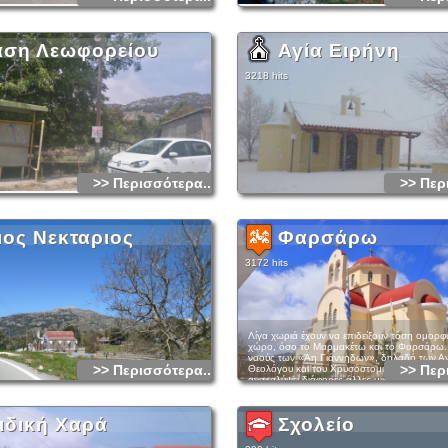
άση Λεωφορείου
Αγία Ειρήνη
3218 hits
>> Περισσότερα...
>> Περ
ιος Νεκταριος
Φαρσάρω
3172 hits
Λίγα χωριά έχουν να επιδείξουν τόση ομορφι
χώρο, όσο το Μαρμακέτω και το Φαρσάρω.
ναούς των «Άη Γιάννηδων», δηλαδή των Αγ
>> Περισσότερα...
>> Περ
Θεολόγου και του Χρυσόστομου, ο επισκέπτ
ανακαλύψει διάφορες άλλες μικρές γωνιές το
Αρχικά αξίζει να επισκεφτεί τον ανδριάντα τ
Καζάνη, του ήρωα του χωριού, στην κεντρικ
ιδική Χαρά
Σχολείο
χωριού. Δίπλα στον Ανδριάντα έχει στηθεί μν
Μαρμακεθιανούς που σκοτώθηκαν στο καθή
πατρίδα στους διάφορους πολέμους της ιστο